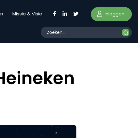
Inloggen
en
Missie & Visie
 Heineken