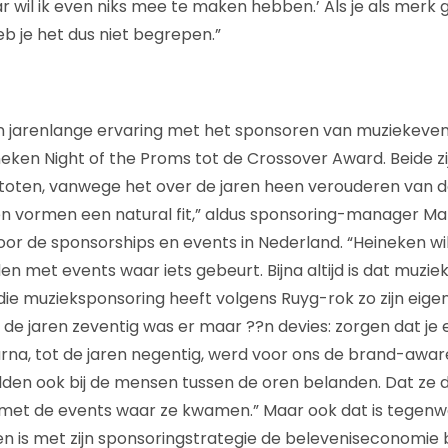
 wil ik even niks mee te maken hebben.’ Als je als merk 
eb je het dus niet begrepen.”
n jarenlange ervaring met het sponsoren van muziekev
eken Night of the Proms tot de Crossover Award. Beide zi
toten, vanwege het over de jaren heen verouderen van d
n vormen een natural fit,” aldus sponsoring-manager Ma
oor de sponsorships en events in Nederland. “Heineken wi
 met events waar iets gebeurt. Bijna altijd is dat muziek.
 die muzieksponsoring heeft volgens Ruyg-rok zo zijn eige
de jaren zeventig was er maar ??n devies: zorgen dat je e
aarna, tot de jaren negentig, werd voor ons de brand-awa
ilden ook bij de mensen tussen de oren belanden. Dat ze
 met de events waar ze kwamen.” Maar ook dat is tegenw
n is met zijn sponsoringstrategie de beleveniseconomie 