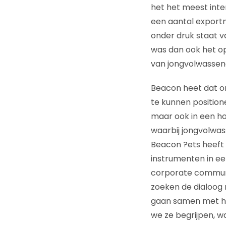
het het meest inte
een aantal exportm
onder druk staat v
was dan ook het op
van jongvolwassen
Beacon heet dat on
te kunnen position
maar ook in een ho
waarbij jongvolwas
Beacon ?ets heeft 
instrumenten in ee
corporate communic
zoeken de dialoog 
gaan samen met he
we ze begrijpen, wa