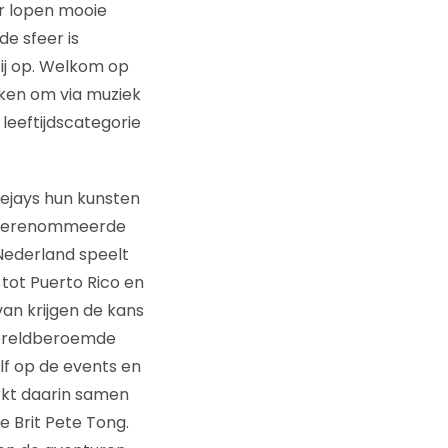
r lopen mooie
e sfeer is
bij op. Welkom op
eken om via muziek
eeftijdscategorie
deejays hun kunsten
 gerenommeerde
 Nederland speelt
 tot Puerto Rico en
van krijgen de kans
wereldberoemde
zelf op de events en
erkt daarin samen
 Brit Pete Tong.