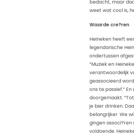
bedacht, maar daar
weet wat cool is, h
Waarde cre?ren
Heineken heeft ee
legendarische Hein
ondertussen afges
“Muziek en Heineke
verantwoordelijk v
geassocieerd worden
ons te passief.” En
doorgemaakt. “Tot 
je bier drinken. D
belangrijker. We w
gingen associ?ren
voldoende. Heineke