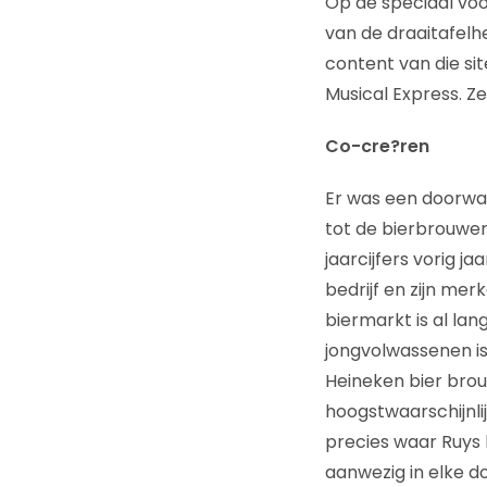
Op de speciaal vo
van de draaitafelh
content van die s
Musical Express. Ze
Co-cre?ren
Er was een doorwaa
tot de bierbrouwer
jaarcijfers vorig ja
bedrijf en zijn me
biermarkt is al la
jongvolwassenen is
Heineken bier brou
hoogstwaarschijnlij
precies waar Ruys b
aanwezig in elke d