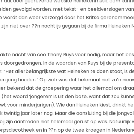
or dat doel gecre?erde website heinekenmusic.com kunn
elden gevolgd worden, met tekst- en beeldverslagen van
ite wordt dan weer verzorgd door het Britse gerenomme
 zijn niet over ??n nacht ijs gegaan bij de firma Heineken 
kte nacht van ceo Thony Ruys voor nodig, maar het bese
s doorgedrongen. In de woorden van Ruys bij de presenta
ar: “Het allerbelangrijkste wat Heineken te doen staat, is d
rken jong houden.” Op zich was dat helemaal niet zo’n nie
nger bekend dat de groepering waar het allemaal om draai
 (het woord ‘jongeren’ is uit den boze, want dat zou kun
wt voor minderjarigen). Wie dan Heineken kiest, drinkt he
k twintig jaar later nog. Maar die aansluiting bij die jong
ij zijn aantreden niet helemaal gerust op was. Natuurlijk
orpsdiscotheek en in ??n op de twee kroegen in Nederland.