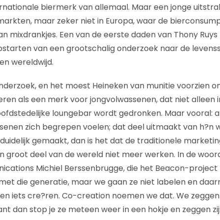
rnationale biermerk van allemaal. Maar een jonge uitstral
arkten, maar zeker niet in Europa, waar de bierconsump
an mixdrankjes. Een van de eerste daden van Thony Ruys 
starten van een grootschalig onderzoek naar de levensst
en wereldwijd.
derzoek, en het moest Heineken van munitie voorzien om
eren als een merk voor jongvolwassenen, dat niet alleen 
ofdstedelijke loungebar wordt gedronken. Maar vooral: 
senen zich begrepen voelen; dat deel uitmaakt van h?n w
duidelijk gemaakt, dan is het dat de traditionele marketi
n groot deel van de wereld niet meer werken. In de woor
ations Michiel Berssenbrugge, die het Beacon-project h
met die generatie, maar we gaan ze niet labelen en daa
n iets cre?ren. Co-creation noemen we dat. We zeggen 
nt dan stop je ze meteen weer in een hokje en zeggen zij: