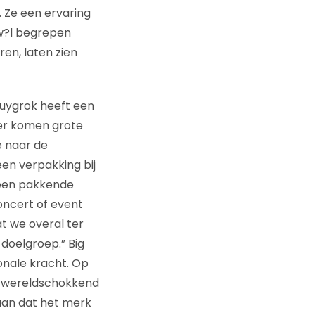
 Ze een ervaring
 w?l begrepen
ren, laten zien
 Ruygrok heeft een
 er komen grote
je naar de
een verpakking bij
 een pakkende
oncert of event
t we overal ter
 doelgroep.” Big
onale kracht. Op
n wereldschokkend
aan dat het merk