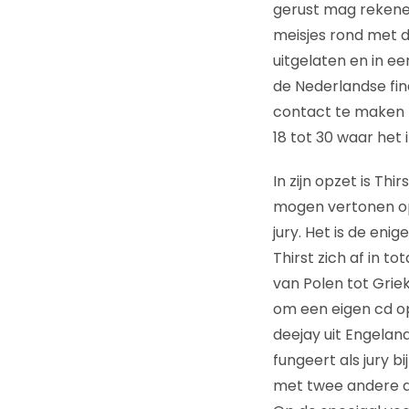
gerust mag rekene
meisjes rond met d
uitgelaten en in e
de Nederlandse fi
contact te maken 
18 tot 30 waar het
In zijn opzet is Th
mogen vertonen o
jury. Het is de en
Thirst zich af in t
van Polen tot Grie
om een eigen cd o
deejay uit Engeland,
fungeert als jury b
met twee andere de