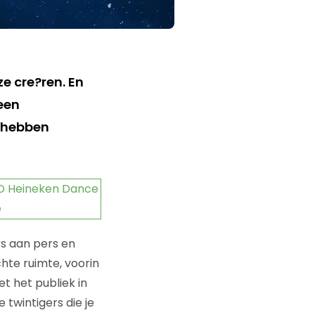
e cre?ren. En
een
t hebben
rs aan pers en
chte ruimte, voorin
t het publiek in
 twintigers die je