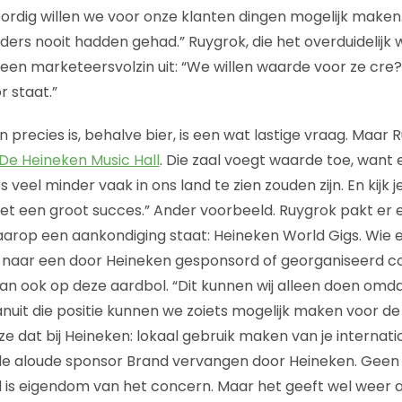
rdig willen we voor onze klanten dingen mogelijk maken.
ders nooit hadden gehad.” Ruygrok, die het overduidelijk
 een marketeersvolzin uit: “We willen waarde voor ze cre?
 staat.”
 precies is, behalve bier, is een wat lastige vraag. Maar
De Heineken Music Hall
. Die zaal voegt waarde toe, want
s veel minder vaak in ons land te zien zouden zijn. En kijk 
 het een groot succes.” Ander voorbeeld. Ruygrok pakt er 
aarop een aankondiging staat: Heineken World Gigs. Wie
an naar een door Heineken gesponsord of georganiseerd c
an ook op deze aardbol. “Dit kunnen wij alleen doen omda
anuit die positie kunnen we zoiets mogelijk maken voor de
e dat bij Heineken: lokaal gebruik maken van je internati
r de aloude sponsor Brand vervangen door Heineken. Gee
 is eigendom van het concern. Maar het geeft wel weer 