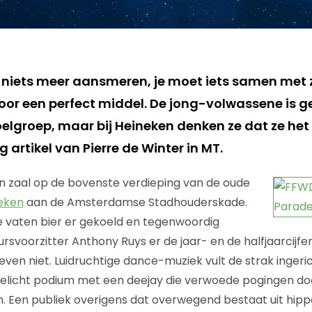
niets meer aansmeren, je moet iets samen met z
oor een perfect middel. De jong-volwassene is g
elgroep, maar bij Heineken denken ze dat ze he
 artikel van Pierre de Winter in MT.
en zaal op de bovenste verdieping van de oude
eken
aan de Amsterdamse Stadhouderskade.
 vaten bier er gekoeld en tegenwoordig
rsvoorzitter Anthony Ruys er de jaar- en de halfjaarcijfe
even niet. Luidruchtige dance-muziek vult de strak ingeri
tgelicht podium met een deejay die verwoede pogingen doe
n. Een publiek overigens dat overwegend bestaat uit hippe