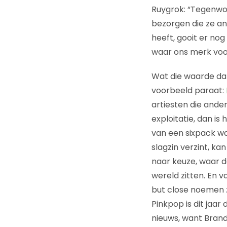
Ruygrok: “Tegenwoo
bezorgen die ze an
heeft, gooit er nog
waar ons merk voor
Wat die waarde dan
voorbeeld paraat:
artiesten die ander
exploitatie, dan is
van een sixpack w
slagzin verzint, k
naar keuze, waar d
wereld zitten. En v
but close noemen z
Pinkpop is dit jaa
nieuws, want Brand