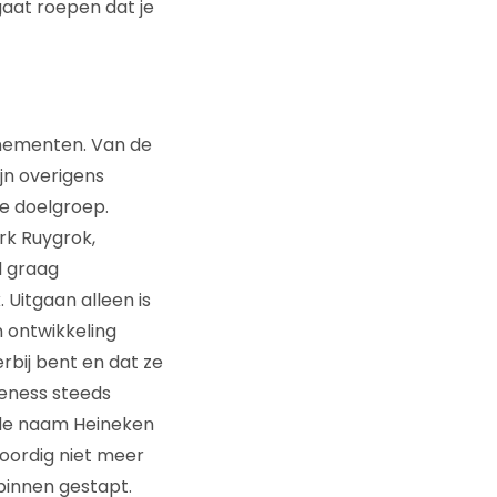
gaat roepen dat je
enementen. Van de
jn overigens
e doelgroep.
rk Ruygrok,
l graag
 Uitgaan alleen is
n ontwikkeling
rbij bent en dat ze
reness steeds
 de naam Heineken
oordig niet meer
binnen gestapt.