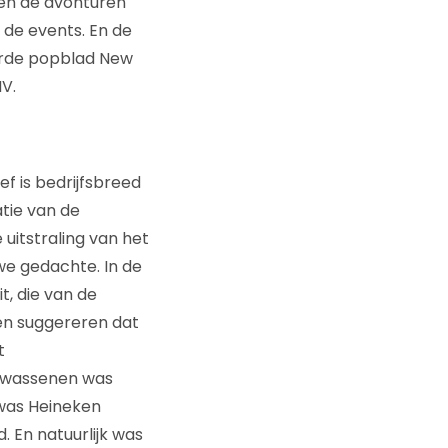
en de avonturen
 de events. En de
erde popblad New
NV.
f is bedrijfsbreed
tie van de
e uitstraling van het
uwe gedachte. In de
t, die van de
nen suggereren dat
t
volwassenen was
 was Heineken
 En natuurlijk was