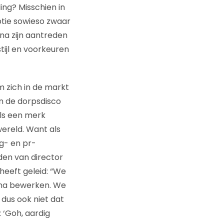
ing? Misschien in
tie sowieso zwaar
na zijn aantreden
ijl en voorkeuren
 zich in de markt
in de dorpsdisco
als een merk
ereld. Want als
ng- en pr-
den van director
eeft geleid: “We
rna bewerken. We
dus ook niet dat
 ‘Goh, aardig