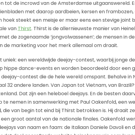
n tot de incrowd van de Amsterdamse uitgaanswereld. E
ienbladen met daarop aardbeien, kersen en frambozen, d
en hoek steekt een meisje er maar eens een stevige joint 
nale van
Thirst
. Thirst is de allernieuwste manier van Hein
met de zogenaamde ‘jongvolwassenen’; de mensen in de l
 in de marketing voor het merk allemaal om draait.
irst uniek: een wereldwijde deejay-contest, waarbij jonge 
p hippe dance-events en worden beoordeeld door een
ige deejay-contest die de hele wereld omspant. Behalve in
otaal 32 andere landen. Van Japan tot Vietnam, van Brazili?
kenland. Dat zijn een heleboel deejays. En de besten daar
p te nemen in samenwerking met Paul Oakenfold, een 
 die van begin tot eind bij Thirst betrokken is. Hij draait 
ij een groot aantal van de nationale finales. Oakenfold w
ejays van naam en faam: de Italiaan Daniele Davoli en de