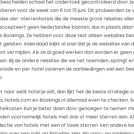
bescheiden schaal het onderzoek gecontroleerd door ze
beren voor de week van 8 tot 15 juni. Dit probeerden ze 
se vier-sterrenhotels die de meeste grote reissites all
accepteert geen Nederlandse klanten, dus in plaats daar
e Bookings. Ze hebben voor deze test alleen websites be
 gelaten. Inderdaad blijkt al snel dat je de websites van 
nt vermijden. Als ze al goed werken dan worden er geen 
. Bij de andere reissites die we net noemden, springt er 
 periode en per hotel varieren de aanbiedingen wel een be
o.
 naar welk hotel je wilt, dan lijkt het de beste strategie 
ia, Hotels.com en Bookings.nl allemaal even te checken. S
telkosten kun je beter doen door genoegen te nemen me
eden voornamelijk hotels met drie of meer sterren aan. Al
lectie van hotels met een of twee sterren. Een andere b
en over een prijs via Priceline. Hier zijn voor- en nadele