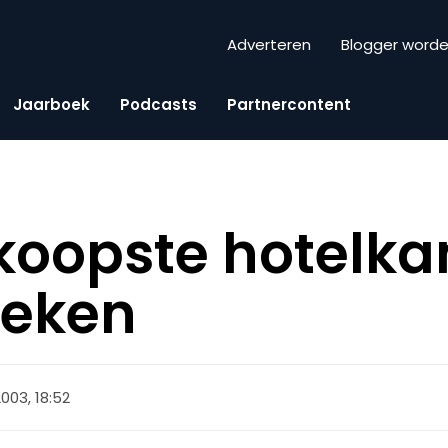
Adverteren
Blogger word
Jaarboek
Podcasts
Partnercontent
koopste hotelk
oeken
2003, 18:52