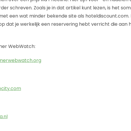
er schreven. Zoals je in dat artikel kunt lezen, is het so
et een wat minder bekende site als hoteldiscount.com. L
p dat je werkelijk een reservering hebt verricht die aan 
mer WebWatch:
umerwebwatch.org
ocity.com
a.nl