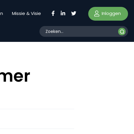
Inloggen
en
Missie & Visie
amer