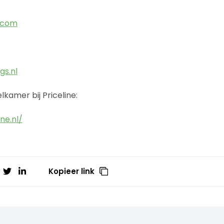
.com
gs.nl
kamer bij Priceline:
ne.nl/
Kopieer link