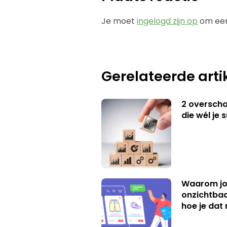
Je moet
ingelogd zijn op
om een
Gerelateerde arti
2 overschat
die wél je 
Waarom jo
onzichtbaa
hoe je dat 