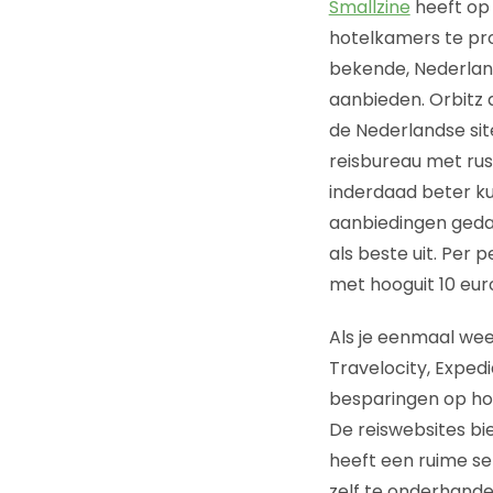
Smallzine
heeft op 
hotelkamers te pro
bekende, Nederland
aanbieden. Orbitz 
de Nederlandse sit
reisbureau met rust
inderdaad beter ku
aanbiedingen gedaan
als beste uit. Per
met hooguit 10 eur
Als je eenmaal weet
Travelocity, Exped
besparingen op ho
De reiswebsites bi
heeft een ruime se
zelf te onderhandel