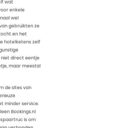
lf wat
voor enkele
emaal wel
van gebruikten ze
zocht en het
de hotelketens zelf
gunstige
niet direct eentje
etje, maar meestal
om de sites van
erieuze
t minder service.
leen Bookings.nl
espaartruc is om
n aan verbonden