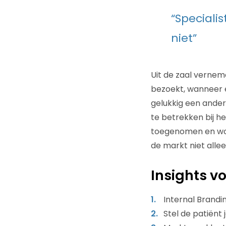
“Speciali
niet”
Uit de zaal vernem
bezoekt, wanneer er
gelukkig een ander
te betrekken bij he
toegenomen en word
de markt niet all
Insights v
Internal Brandi
Stel de patiënt