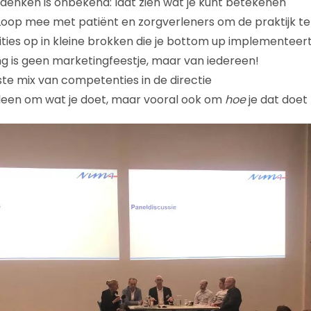
denken is onbekend: laat zien wat je kunt betekenen
 Loop mee met patiënt en zorgverleners om de praktijk t
ties op in kleine brokken die je bottom up implementeer
ng is geen marketingfeestje, maar van iedereen!
iste mix van competenties in de directie
lleen om wat je doet, maar vooral ook om
hoe
je dat doet