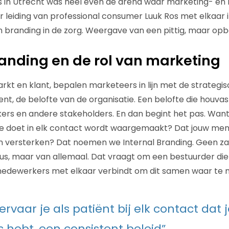
s in Utrecht was heel even de arena waar marketing- en
r leiding van professional consumer Luuk Ros met elkaar 
 branding in de zorg. Weergave van een pittig, maar op
randing en de rol van marketing
rkt en klant, bepalen marketeers in lijn met de strateg
, de belofte van de organisatie. Een belofte die houvas
rs en andere stakeholders. En dan begint het pas. Want
 je doet in elk contact wordt waargemaakt? Dat jouw men
en versterken? Dat noemen we Internal Branding. Geen z
s, maar van allemaal. Dat vraagt om een bestuurder die
 medewerkers met elkaar verbindt om dit samen waar te 
 ervaar je als patiënt bij elk contact dat
s hebt, een consistent beleid”