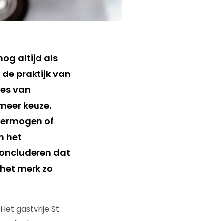
og altijd als
 de praktijk van
ies van
 meer keuze.
vermogen of
m het
concluderen dat
 het merk zo
et gastvrije St