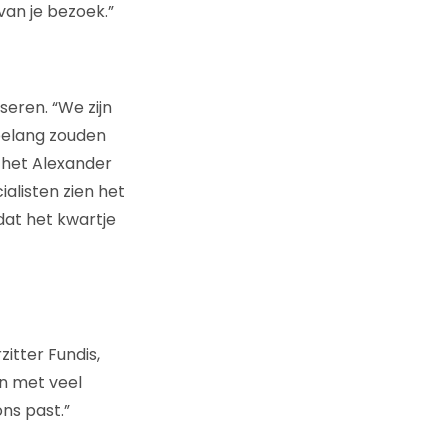
van je bezoek.”
seren. “We zijn
belang zouden
n het Alexander
alisten zien het
dat het kwartje
itter Fundis,
en met veel
ns past.”