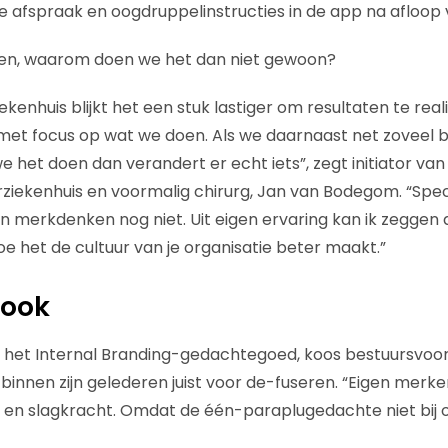
de afspraak en oogdruppelinstructies in de app na afloop 
zien, waarom doen we het dan niet gewoon?
kenhuis blijkt het een stuk lastiger om resultaten te reali
met focus op wat we doen. Als we daarnaast net zoveel 
 het doen dan verandert er echt iets”, zegt initiator va
iekenhuis en voormalig chirurg, Jan van Bodegom. “Speci
n merkdenken nog niet. Uit eigen ervaring kan ik zeggen 
 hoe het de cultuur van je organisatie beter maakt.”
 ook
ot het Internal Branding-gedachtegoed, koos bestuursvoorz
binnen zijn gelederen juist voor de-fuseren. “Eigen merk
n slagkracht. Omdat de één-paraplugedachte niet bij o