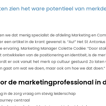
sten zien het ware potentieel van merk
en we dat menig specialist de afdeling Marketing en Com
 een artikel in de krant gewenst is. “Au!” Het St Antonius
e ervaring. Marketing Manager Colette Codée: “Door stak
t ontwikkelen van de positionering en identiteit, is de me
t er ook vanuit het merk op cultuur gestuurd. Zo laten w
een gaat om wat we doen, maar ook om hoe we dat doen.”
oor de marketingprofessional in 
ng in de zorg vraag om stevig leiderschap
 journey centraal