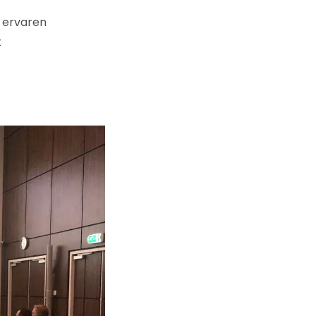
e ervaren
t