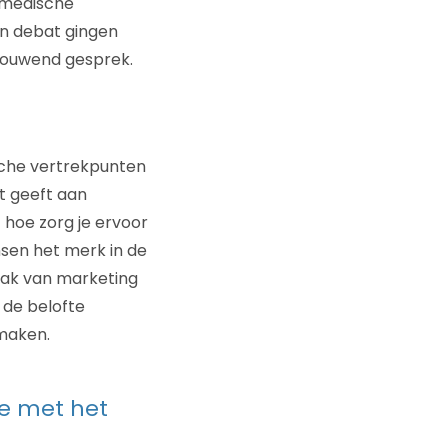
 medische
in debat gingen
bouwend gesprek.
ische vertrekpunten
t geeft aan
 hoe zorg je ervoor
sen het merk in de
aak van marketing
 de belofte
maken.
 je met het