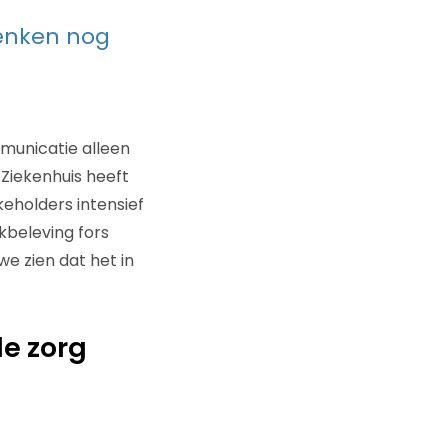
denken nog
municatie alleen
 Ziekenhuis heeft
eholders intensief
rkbeleving fors
e zien dat het in
de zorg