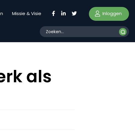
Inloggen
en
Missie & Visie
erk als