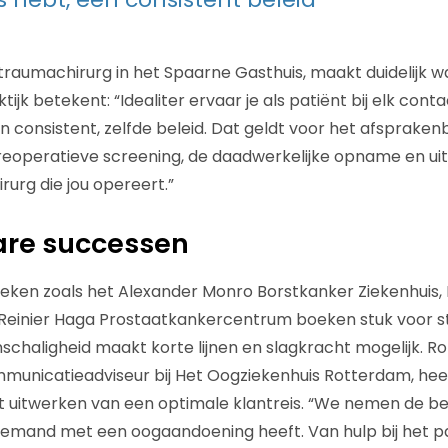
traumachirurg in het Spaarne Gasthuis, maakt duidelijk wa
ktijk betekent: “Idealiter ervaar je als patiënt bij elk cont
n consistent, zelfde beleid. Dat geldt voor het afspraken
operatieve screening, de daadwerkelijke opname en uite
rurg die jou opereert.”
re successen
inieken zoals het Alexander Monro Borstkanker Ziekenhuis,
Reinier Haga Prostaatkankercentrum boeken stuk voor 
schaligheid maakt korte lijnen en slagkracht mogelijk. Ro
municatieadviseur bij Het Oogziekenhuis Rotterdam, hee
 uitwerken van een optimale klantreis. “We nemen de bel
e iemand met een oogaandoening heeft. Van hulp bij het p