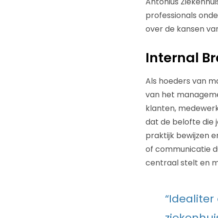
Antonius Ziekenhui
professionals onde
over de kansen van
Internal B
Als hoeders van ma
van het management
klanten, medewerke
dat de belofte die
praktijk bewijzen 
of communicatie du
centraal stelt en
“Idealiter
ziekenhui