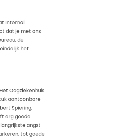
t Internal
act dat je met ons
bureau, de
indelijk het
 Het Oogziekenhuis
stuk aantoonbare
bert Spiering,
ft erg goede
angrijkste angst
arkeren, tot goede