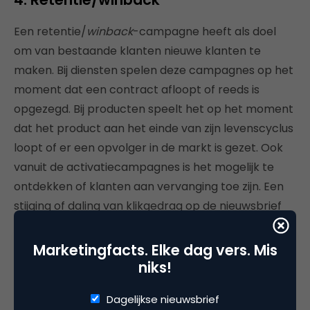
Een retentie/
winback
-campagne heeft als doel
om van bestaande klanten nieuwe klanten te
maken. Bij diensten spelen deze campagnes op het
moment dat een contract afloopt of reeds is
opgezegd. Bij producten speelt het op het moment
dat het product aan het einde van zijn levenscyclus
loopt of er een opvolger in de markt is gezet. Ook
vanuit de activatiecampagnes is het mogelijk te
ontdekken of klanten aan vervanging toe zijn. Een
stijging of daling van klikgedrag op de nieuwsbrief
kan bijvoorbeeld een reden zijn om een
retentiecampagne te starten.
Marketingfacts. Elke dag vers. Mis
niks!
Een retentie- of winbackcampagne moet altijd
gepersonaliseerd worden. De klant heeft tenslotte
Dagelijkse nieuwsbrief