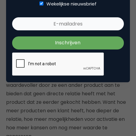
al een relatie met je en deze verwacht dat daar
Wekelijkse nieuwsbrief
rekening mee gehouden wordt. Het is dus
noodzakelijk om deze campagnes te
automatiseren. Net als bij opvolgcampagnes zijn e-
mail en telemarketing uitstekende kanalen voor
retentie en winback.
5. Cross-sell
Bij cross-sell maken we bestaande klanten
waardevoller door ze een ander product aan te
bieden dat geen directe relatie heeft met het
product dat ze eerder gekocht hebben. Want hoe
meer producten een klant heeft, hoe dieper de
relatie, hoe meer mogelijkheden voor activatie en
hoe meer kansen om nog meer waarde te