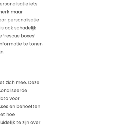
rsonalisatie iets
 merk maar
oor personalisatie
is ook schadelijk
 ‘rescue boxes’
nformatie te tonen
n.
t zich mee. Deze
rsonaliseerde
data voor
esses en behoeften
met hoe
elijk te zijn over