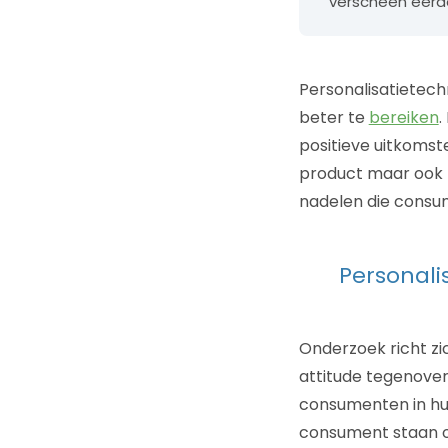
verscheen eerd
Personalisatietec
beter te
bereiken
.
positieve uitkomst
product maar ook 
nadelen die consu
Personali
Onderzoek richt zi
attitude tegenover 
consumenten in hun
consument staan om