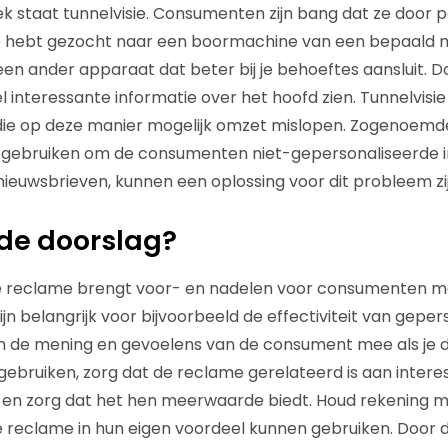
k staat tunnelvisie. Consumenten zijn bang dat ze door pe
e hebt gezocht naar een boormachine van een bepaald
 een ander apparaat dat beter bij je behoeftes aansluit. D
l interessante informatie over het hoofd zien. Tunnelvisie 
die op deze manier mogelijk omzet mislopen. Zogenoemde
 gebruiken om de consumenten niet-gepersonaliseerde i
 nieuwsbrieven, kunnen een oplossing voor dit probleem zij
de doorslag?
 reclame brengt voor- en nadelen voor consumenten me
jn belangrijk voor bijvoorbeeld de effectiviteit van gepe
m de mening en gevoelens van de consument mee als je 
t gebruiken, zorg dat de reclame gerelateerd is aan inter
en zorg dat het hen meerwaarde biedt. Houd rekening 
eclame in hun eigen voordeel kunnen gebruiken. Door duid