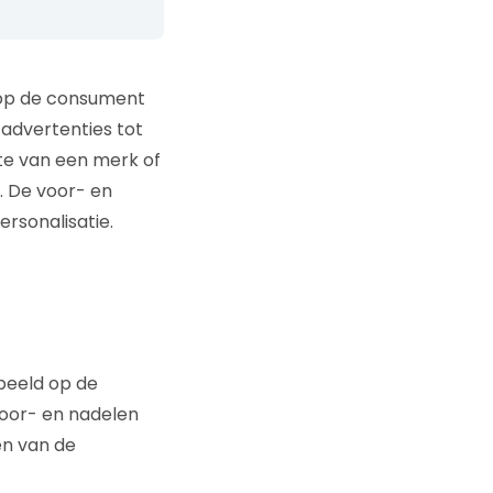
oop de consument
 advertenties tot
hte van een merk of
. De voor- en
rsonalisatie.
beeld op de
 voor- en nadelen
en van de