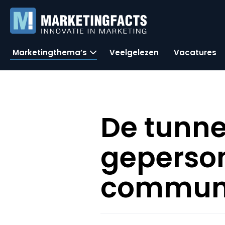
Marketingthema’s
Veelgelezen
Vacatures
De tunne
geperso
communi