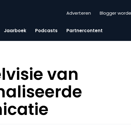
Adverteren
Blogger word
Jaarboek
Podcasts
Partnercontent
lvisie van
naliseerde
catie