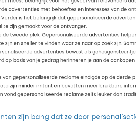
Het meest belangrijk voor het gevoel van relevantie is da
rde advertenties met behoeftes en interesses van de on
erder is het belangrijk dat gepersonaliseerde advertent
 te zijn gemaakt voor de ontvanger.
 de tweede plek. Gepersonaliseerde advertenties hel
 te zijn en sneller te vinden waar ze naar op zoek zijn. 
rsonaliseerde advertenties bewust als geheugensteuntje
d op basis van je gedrag herinneren je aan de aankopen 
van gepersonaliseerde reclame eindigde op de derde pl
ta zijn minder irritant en bevatten meer bruikbare inform
vond gepersonaliseerde reclame zelfs leuker dan tradit
en zijn bang dat ze door personalisati