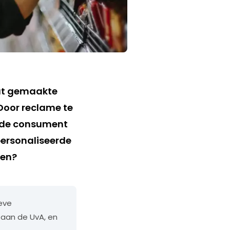
aat gemaakte
Door reclame te
n de consument
ersonaliseerde
ven?
ieve
aan de UvA, en