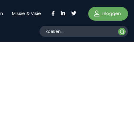
Inloggen
en
Missie & Visie