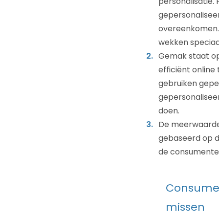
personalisatie. 
gepersonalisee
overeenkomen. V
wekken speciaal
Gemak staat op
efficiënt online
gebruiken gepe
gepersonaliseer
doen.
De meerwaarde 
gebaseerd op da
de consumenten 
Consument
missen