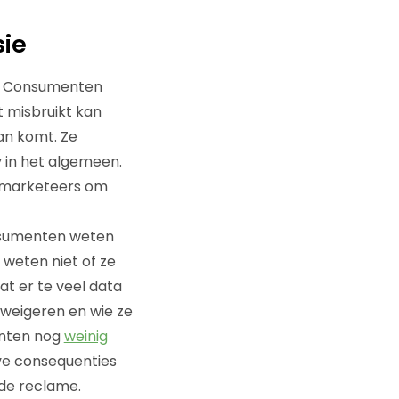
sie
’s. Consumenten
 misbruikt kan
an komt. Ze
 in het algemeen.
r marketeers om
nsumenten weten
weten niet of ze
t er te veel data
weigeren en wie ze
enten nog
weinig
ve consequenties
rde reclame.