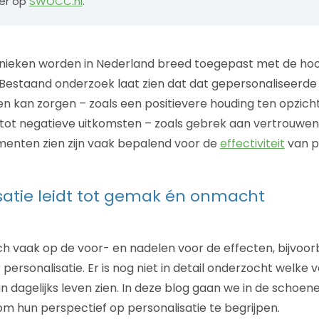
er op
SWOCC.nl
.
hnieken worden in Nederland breed toegepast met de h
 Bestaand onderzoek laat zien dat dat gepersonaliseerde
en kan zorgen – zoals een positievere houding ten opzic
tot negatieve uitkomsten – zoals gebrek aan vertrouwen
menten zien zijn vaak bepalend voor de
effectiviteit
van pe
satie leidt tot gemak én onmacht
ch vaak op de voor- en nadelen voor de effecten, bijvoor
personalisatie. Er is nog niet in detail onderzocht welke
 dagelijks leven zien. In deze blog gaan we in de schoen
 hun perspectief op personalisatie te begrijpen.