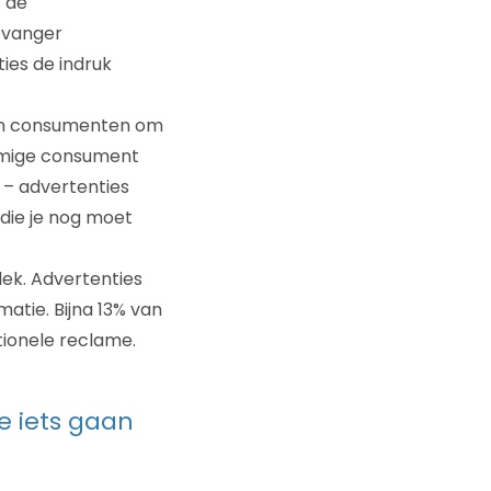
t de
tvanger
ies de indruk
pen consumenten om
Sommige consument
 – advertenties
die je nog moet
ek. Advertenties
atie. Bijna 13% van
ionele reclame.
e iets gaan