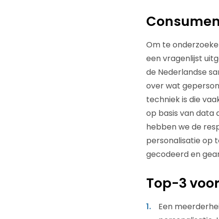
Consument
Om te onderzoeken
een vragenlijst uit
de Nederlandse sam
over wat gepersona
techniek is die va
op basis van data
hebben we de resp
personalisatie op 
gecodeerd en gean
Top-3 voo
Een meerderhei