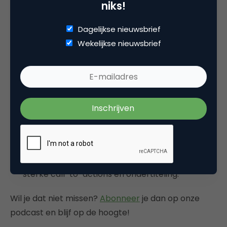
niks!
professionals helpen groeien.”
Dagelijkse nieuwsbrief
Aan de slag als marketeer:
Wekelijkse nieuwsbrief
Probeer de nieuwe video-functie en analyseer
welke videocontent het meeste engagement
oplevert. (Let op: LinkedIn kiest of je video in de
feature te zien is).
Experimenteer met AI-tools zoals ‘accelerate
campaigns’ om tijd te besparen en je
campagnes effectiever te maken.
Investeer in korte, krachtige videocontent met
sterke call-to-actions en ondertiteling.
Wil je dat niet missen?
Abonneer
je dan op onze
podcast en blijf op de hoogte!