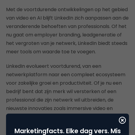
Met de voortdurende ontwikkelingen op het gebied
van video en AI blijft LinkedIn zich aanpassen aan de
veranderende behoeften van professionals. Of het
nu gaat om employer branding, leadgeneratie of
het vergroten van je netwerk, LinkedIn biedt steeds
meer tools om waarde toe te voegen.
LinkedIn evolueert voortdurend, van een
netwerkplatform naar een compleet ecosysteem
voor zakelijke groei en productiviteit. Of je nu een
bedrijf bent dat zijn merk wil versterken of een
professional die zijn netwerk wil uitbreiden, de
nieuwste innovaties zoals immersive video en
generative AI maken LinkedIn relevanter dan ooit.
Zoals Molenaar het stelt: “Dit platform blijft
Marketingfacts. Elke dag vers. Mis
veranderen, en daarmee verandert ook hoe wij