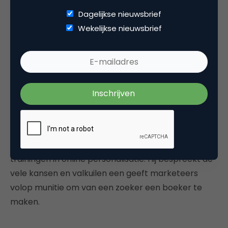
maken. “Dat verlangt geen big brother technieken,
Dagelijkse nieuwsbrief
maar kan op basis van actueel klikgedrag.
Wekelijkse nieuwsbrief
Relevante content een beter podium geven gaat
gillend voor een hogere conversie zorgen. Je gaat
namelijk weer de dialoog aan met je klanten, net
zoals dat in een fysieke winkel gebeurt. De
toekomst van content is dus absoluut context.”
Ook benieuwd naar hoe je zelf een online
personalisatietraject kunt starten? Martin geeft in
2019 op Beeckestijn Business School weer diverse
trainingen in online personalisatie. Hij bespreekt de
vele kansen en valkuilen een geeft marketeers
volop munitie om van een zoeker een boeker te
maken.