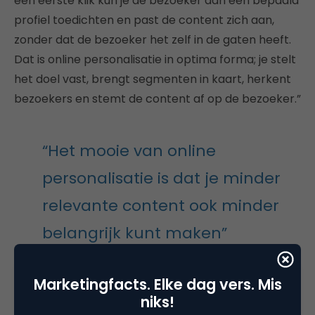
een eerste klik kun je de bezoeker aan een bepaald
profiel toedichten en past de content zich aan,
zonder dat de bezoeker het zelf in de gaten heeft.
Dat is online personalisatie in optima forma; je stelt
het doel vast, brengt segmenten in kaart, herkent
bezoekers en stemt de content af op de bezoeker.”
“Het mooie van online
personalisatie is dat je minder
relevante content ook minder
belangrijk kunt maken”
Marketingfacts. Elke dag vers. Mis
Het mooie van online personalisatie is dat je minder
niks!
relevante content ook minder belangrijk kunt