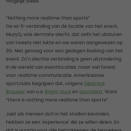
mogelijk bleek.
“Nothing more realtime than sports”
De wi-fi-verbinding van de locatie van het event,
MuzyQ, was dermate slecht, dat zelfs het uitsturen
van tweets niet lukte en we waren aangewezen op
3G. Niet genoeg voor een gedegen liveblog van het
event. Zo'n slechte verbinding is geen uitzondering
in de wereld van eventlocaties, maar wel funest
voor realtime communicatie. Amerikaanse
sportclubs begrijpen dat, volgens
Gijsbregt
Brouwer
van o.a.
Bright Guys
en
SportNext
. Want
“there is nothing more realtime than sports”.
Juist als mensen zich in het stadion bevinden,
hebben ze een 'experience' die ze willen delen. En
dat is gunstig voor alle betrokkenen: de bezoekers