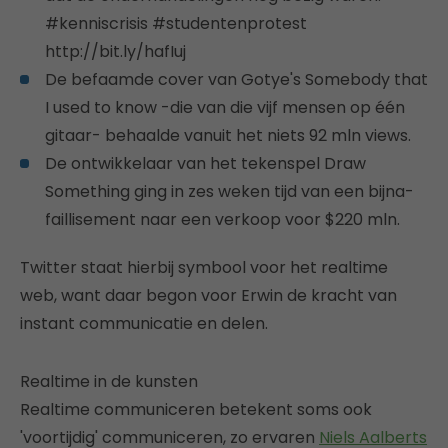
#kenniscrisis #studentenprotest
http://bit.ly/hafIuj
De befaamde cover van Gotye's Somebody that
I used to know -die van die vijf mensen op één
gitaar- behaalde vanuit het niets 92 mln views.
De ontwikkelaar van het tekenspel Draw
Something ging in zes weken tijd van een bijna-
faillisement naar een verkoop voor $220 mln.
Twitter staat hierbij symbool voor het realtime
web, want daar begon voor Erwin de kracht van
instant communicatie en delen.
Realtime in de kunsten
Realtime communiceren betekent soms ook
'voortijdig' communiceren, zo ervaren
Niels Aalberts