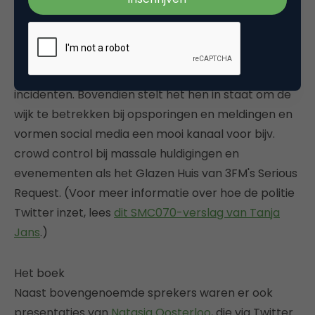
eigen rol als voorlichter. Dat zorgt voor direct
contact met de wijk, paradoxaal genoeg méér dan
voor het gebruik van social media, en geeft de
politie een eigen stem in de berichtgeving rond
incidenten. Bovendien stelt het hen in staat om de
wijk te betrekken bij opsporingen en meldingen en
vormen social media een mooi kanaal voor bijv.
crowd control bij massale huldigingen en
evenementen als het Glazen Huis van 3FM's Serious
Request. (Voor meer informatie over hoe de politie
Twitter inzet, lees
dit SMC070-verslag van Tanja
Jans
.)
Het boek
Naast bovengenoemde sprekers waren er ook
presentaties van
Natasja Oosterloo
, die via Twitter