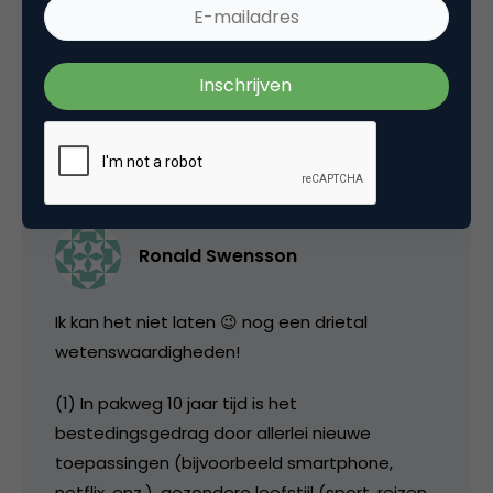
Beste Ronald, dank voor je gedetailleerde
correctie, Aad
26 december 2015 om 21:28
Ronald Swensson
Ik kan het niet laten 😉 nog een drietal
wetenswaardigheden!
(1) In pakweg 10 jaar tijd is het
bestedingsgedrag door allerlei nieuwe
toepassingen (bijvoorbeeld smartphone,
netflix, enz.), gezondere leefstijl (sport, reizen,