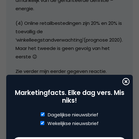
afhankelijk van de gehanteerde definitie –
energie.
(4) Online retailbestedingen zijn 20% en 20% is
toevallig de
‘winkelleegstandverwachting'(prognose 2020).
Maar het tweede is geen gevolg van het
eerste 😉
Zie verder mijn eerder gegeven reactie.
26 december 2015 om 20:48
Marketingfacts. Elke dag vers. Mis
niks!
Dagelijkse nieuwsbrief
Wekelijkse nieuwsbrief
Aad Clarisse