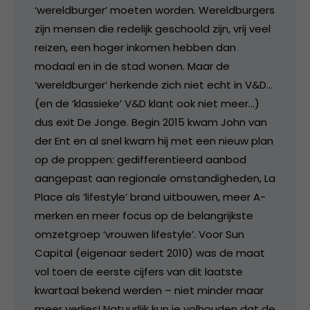
‘wereldburger’ moeten worden. Wereldburgers
zijn mensen die redelijk geschoold zijn, vrij veel
reizen, een hoger inkomen hebben dan
modaal en in de stad wonen. Maar de
‘wereldburger’ herkende zich niet echt in V&D…
(en de ‘klassieke’ V&D klant ook niet meer…)
dus exit De Jonge. Begin 2015 kwam John van
der Ent en al snel kwam hij met een nieuw plan
op de proppen: gedifferentieerd aanbod
aangepast aan regionale omstandigheden, La
Place als ‘lifestyle’ brand uitbouwen, meer A-
merken en meer focus op de belangrijkste
omzetgroep ‘vrouwen lifestyle’. Voor Sun
Capital (eigenaar sedert 2010) was de maat
vol toen de eerste cijfers van dit laatste
kwartaal bekend werden – niet minder maar
meer verlies! Natuurlijk kun je volhouden dat de