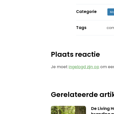
Categorie
Ma
Tags
com
Plaats reactie
Je moet
ingelogd zijn op
om een
Gerelateerde arti
De Living 