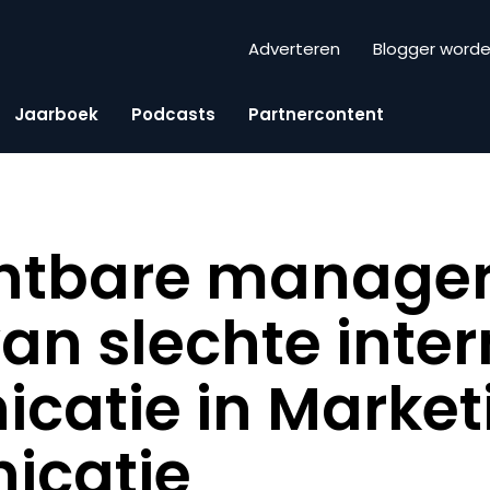
Adverteren
Blogger word
Jaarboek
Podcasts
Partnercontent
htbare manager
an slechte inte
atie in Market
catie