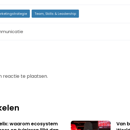
rketingstrategie
Team, Skills & Leadership
municatie
 reactie te plaatsen.
kelen
Helix: waarom ecosystem
Van b