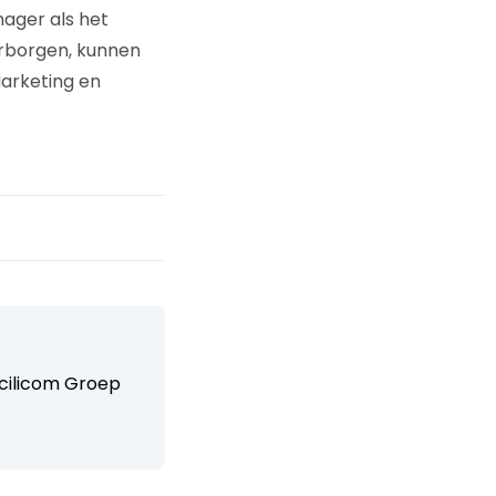
ager als het
arborgen, kunnen
Marketing en
acilicom Groep