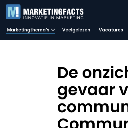
Marketingthema’s
Veelgelezen
Vacatures
De onzic
gevaar v
communic
Communi