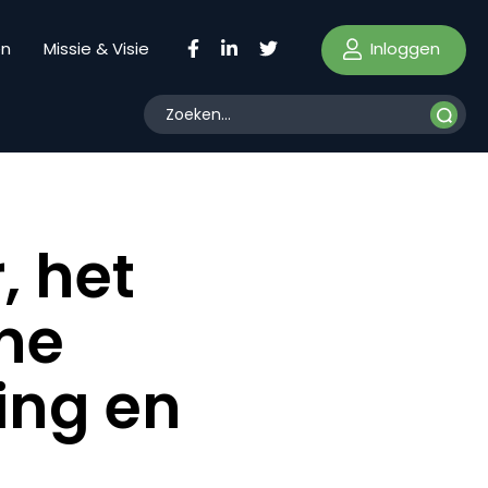
Inloggen
en
Missie & Visie
, het
rne
ing en