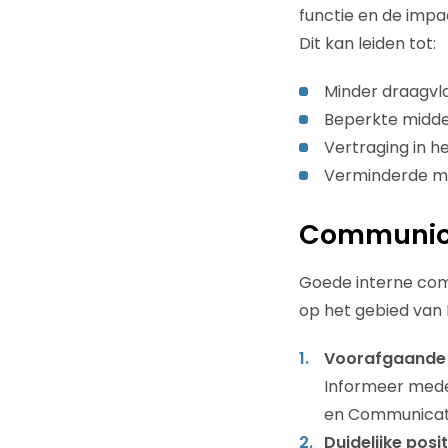
functie en de impa
Dit kan leiden tot:
Minder draagv
Beperkte midde
Vertraging in h
Verminderde mo
Communica
Goede interne comm
op het gebied van 
Voorafgaande 
Informeer mede
en Communicatie
Duidelijke posi