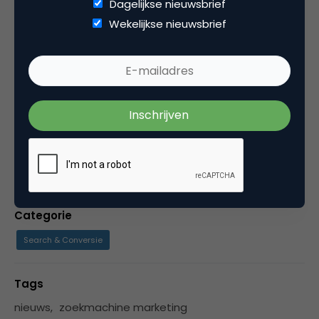
Dagelijkse nieuwsbrief
Kopieer link
Wekelijkse nieuwsbrief
Remi van Beekum
Eigenaar bij
Kiemfabriek
Marketeer voor betekenisvolle bedrijven.
Categorie
Search & Conversie
Tags
nieuws
,
zoekmachine marketing