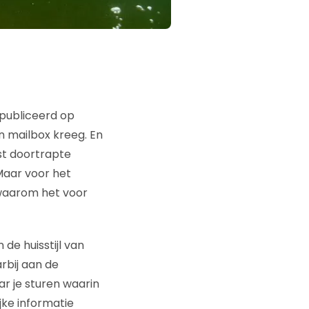
publiceerd op
n mailbox kreeg. En
st doortrapte
 Maar voor het
n waarom het voor
de huisstijl van
rbij aan de
r je sturen waarin
jke informatie