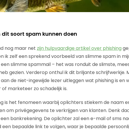
 dit soort spam kunnen doen
had nog maar net
zijn hulpvaardige artikel over phishing
ge
n ik zelf een sprekend voorbeeld van slimme spam in mij
t een slimme spammail – het was ronduit de slimste, mee
 heb gezien. Verderop onthul ik dit briljante schrijfwerkje.
rst aan de niet-ingewijde lezer uitleggen wat phishing is e
of marketeer zo schadelijk is.
ng is het fenomeen waarbij oplichters stiekem de naam en 
ken om privégegevens te verkrijgen van klanten. Denk daa
een bankrekening. De oplichter zal een e-mail of sms naa
 een bepaalde link te volgen, waar je bepaalde persoonli