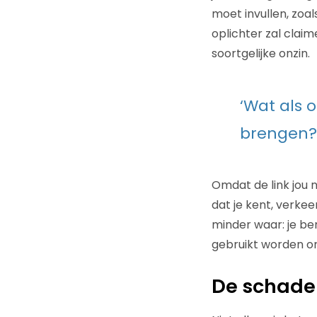
moet invullen, zoa
oplichter zal clai
soortgelijke onzin.
‘Wat als 
brengen?
Omdat de link jou n
dat je kent, verkeer
minder waar: je ben
gebruikt worden om
De schadel