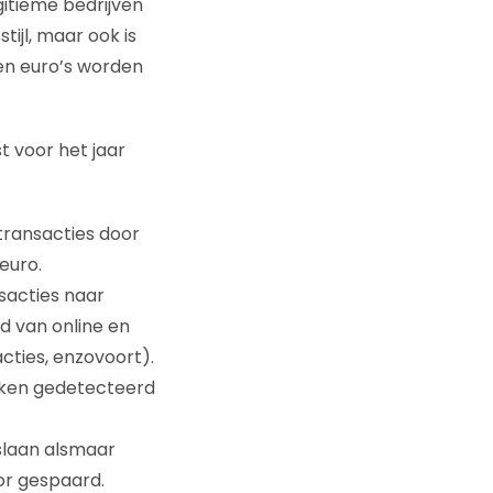
gitieme bedrijven
ijl, maar ook is
den euro’s worden
st voor het jaar
 transacties door
euro.
sacties naar
id van online en
acties, enzovoort).
nken gedetecteerd
slaan alsmaar
or gespaard.