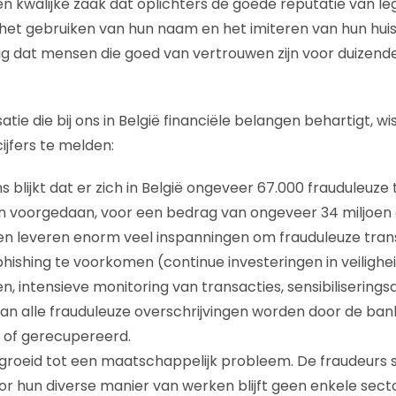
een kwalijke zaak dat oplichters de goede reputatie van le
et gebruiken van hun naam en het imiteren van hun huisst
rig dat mensen die goed van vertrouwen zijn voor duizen
satie die bij ons in België financiële belangen behartigt, wi
ijfers te melden:
 blijkt dat er zich in België ongeveer 67.000 frauduleuze
n voorgedaan, voor een bedrag van ongeveer 34 miljoen 
en leveren enorm veel inspanningen om frauduleuze tran
phishing te voorkomen (continue investeringen in veilighe
, intensieve monitoring van transacties, sensibiliserings
an alle frauduleuze overschrijvingen worden door de ba
 of gerecupereerd.
gegroeid tot een maatschappelijk probleem. De fraudeurs 
r hun diverse manier van werken blijft geen enkele sect