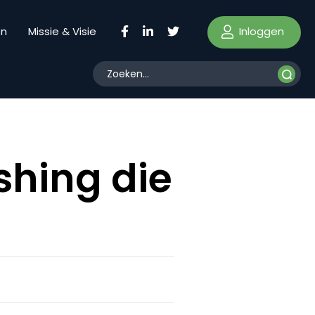
Inloggen
en
Missie & Visie
shing die