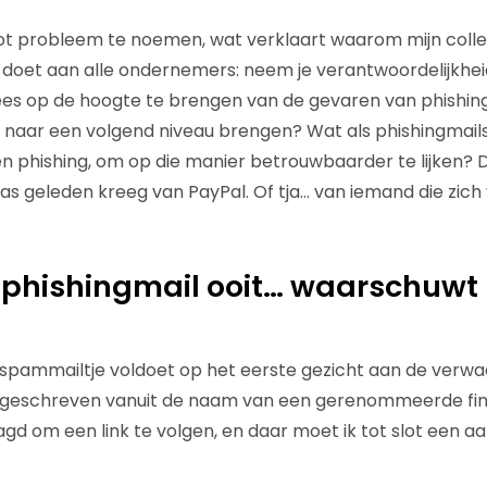
oot probleem te noemen, wat verklaart waarom mijn collega
 doet aan alle ondernemers: neem je verantwoordelijkhei
es op de hoogte te brengen van de gevaren van phishing
g naar een volgend niveau brengen? Wat als phishingmails 
phishing, om op die manier betrouwbaarder te lijken? Da
pas geleden kreeg van PayPal. Of tja… van iemand die zich
 phishingmail ooit… waarschuwt 
spammailtje voldoet op het eerste gezicht aan de verwa
is geschreven vanuit de naam van een gerenommeerde finan
gd om een link te volgen, en daar moet ik tot slot een aa