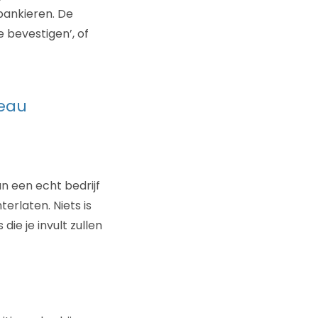
bankieren. De
 bevestigen’, of
veau
n een echt bedrijf
terlaten. Niets is
ie je invult zullen