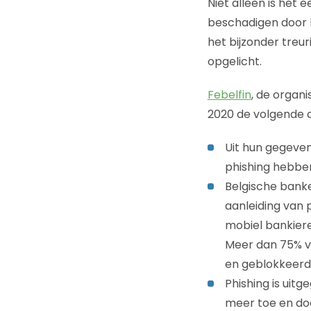
Niet alleen is het 
beschadigen door h
het bijzonder treu
opgelicht.
Febelfin
, de organi
2020 de volgende c
Uit hun gegevens
phishing hebbe
Belgische bank
aanleiding van 
mobiel bankieren
Meer dan 75% v
en geblokkeerd
Phishing is uit
meer toe en doo