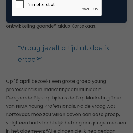
steeds vaker langs meerdere kanten bekeken. Een
aantal jaar terug werden deze achtergronden nog
vaak weggeknipt. Hierin is dus een positieve
ontwikkeling gaande”, aldus Kortekaas.
“Vraag jezelf altijd af: doe ik
ertoe?”
Op 18 april bezoekt een grote groep young
professionals in marketingcommunicatie
Diergaarde Blijdorp tijdens de Top Marketing Tour
van NIMA Young Professionals. Na de vraag wat
Kortekaas mee zou willen geven aan deze groep,
volgt een hartstochtelijk betoog aan jonge mensen
in het algemeen: “Alle dingen die ik heb gedaan