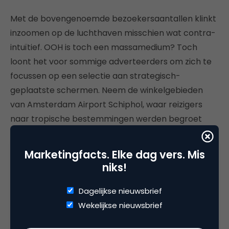
Met de bovengenoemde bezoekersaantallen klinkt
inzoomen op de luchthaven misschien wat contra-
intuïtief. OOH is toch een massamedium? Toch
loont het voor sommige adverteerders om zich te
focussen op een selectie aan strategisch-
geplaatste schermen. Neem de winkelgebieden
van Amsterdam Airport Schiphol, waar reizigers
naar tropische bestemmingen werden begroet
met dynamische advertenties voor zonnebrillen.
Locatie, vluchtinformatie en looproute van
Marketingfacts. Elke dag vers. Mis
passagiers liggen hierbij het meest voor de hand.
niks!
Maar als het op maatwerk aankomt, kun je als
adverteerder je creativiteit loslaten op jouw
Dagelijkse nieuwsbrief
inhakers. Wat dacht je van het weer,
Wekelijkse nieuwsbrief
seizoensgebonden feesten, of trending