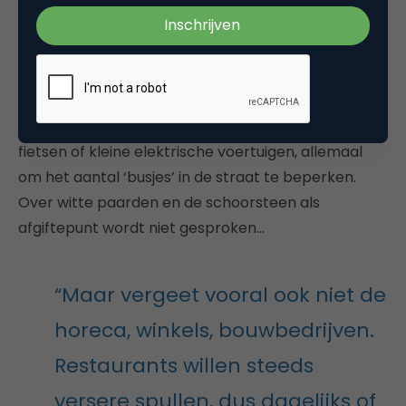
de logistiek rond e-commerce, de online verkoop
van boodschappen en medicijnen en de onderlinge
handel via bijvoorbeeld Marktplaats. Daarom is het
nu al tijd om na te denken over alternatieve
manieren om die logistiek regelen, bijvoorbeeld met
fietsen of kleine elektrische voertuigen, allemaal
om het aantal ‘busjes’ in de straat te beperken.
Over witte paarden en de schoorsteen als
afgiftepunt wordt niet gesproken…
“Maar vergeet vooral ook niet de
horeca, winkels, bouwbedrijven.
Restaurants willen steeds
versere spullen, dus dagelijks of