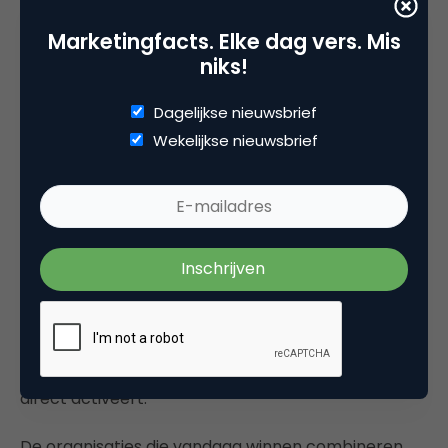
structureel (budget) verlies
Marketingfacts. Elke dag vers. Mis
niks!
Met een gemiddelde reactietijd van meer dan 42
uur is het niet vreemd dat conversieratio’s
Dagelijkse nieuwsbrief
tegenvallen en salescycli langer worden. Elke uur
Wekelijkse nieuwsbrief
vertraging vergroot de kans dat een prospect met
een andere partij spreekt. Ondertussen blijven
marketingkosten doorlopen en stijgt de cost per
acquisition.
Het gevolg is frictie tussen marketing en sales. Sales
klaagt over slechte leads. Marketing wijst naar
opvolging. In werkelijkheid ontbreekt een systeem
dat koopintentie in real time herkent, prioriteert en
direct activeert.
De organisaties die vandaag winnen combineren