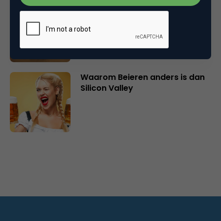
Inspiratie uit Londen:
intergenerationele marketing, AI
en de ‘vergeten’ 50+-man
Waarom Beieren anders is dan
Silicon Valley