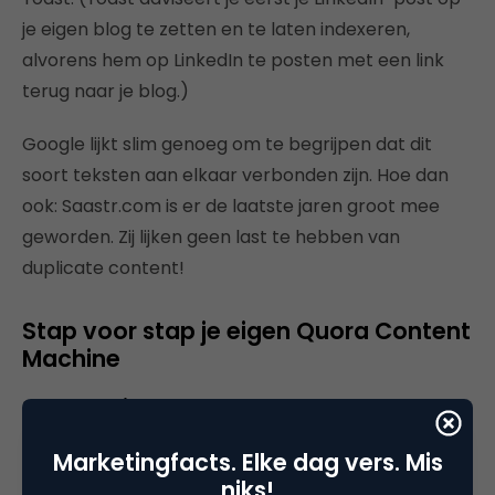
je eigen blog te zetten en te laten indexeren,
alvorens hem op LinkedIn te posten met een link
terug naar je blog.)
Google lijkt slim genoeg om te begrijpen dat dit
soort teksten aan elkaar verbonden zijn. Hoe dan
ook: Saastr.com is er de laatste jaren groot mee
geworden. Zij lijken geen last te hebben van
duplicate content!
Stap voor stap je eigen Quora Content
Machine
Stap 1: wie gaat het doen?
De Quora Content Machine is afhankelijk van je
Marketingfacts. Elke dag vers. Mis
niks!
vakinhoudelijke kennis. Als je over elk antwoord heel