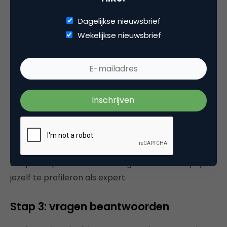
erg lang moet nadenken en studeren, dan zal het
Dagelijkse nieuwsbrief
geen succes gaan worden. Het idee is om vlot –
Wekelijkse nieuwsbrief
vanuit je eigen achtergrond en persoonlijkheid –
antwoorden te plaatsen. Heb je zelf niet die
inhoudelijke kennis, vraag dan iemand binnen je
bedrijf om het te doen. Stuur de vragen desnoods
naar ze door en faciliteer het verdere proces.
Stap 2: positief aanwezig zijn
Hiermee bedoel ik: zorg dat je profiel compleet is en
dat je een professionele foto gebruikt. Dit helpt je
jezelf te profileren als expert.
Stap 3: vragen beantwoorden