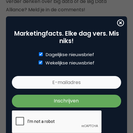
verder denken over big data of de Big Data
Alliance? Meld je in de comments!
Marketingfacts. Elke dag vers. Mis
niks!
Deel dit artikel
Dagelijkse nieuwsbrief
Kopieer link
Wekelijkse nieuwsbrief
Bas Brand
Brand positioning, partnerships &
marketing leader bij
Bas Brand
Bas Brand helpt ambitieuze merken om hun
eigen koers te varen.