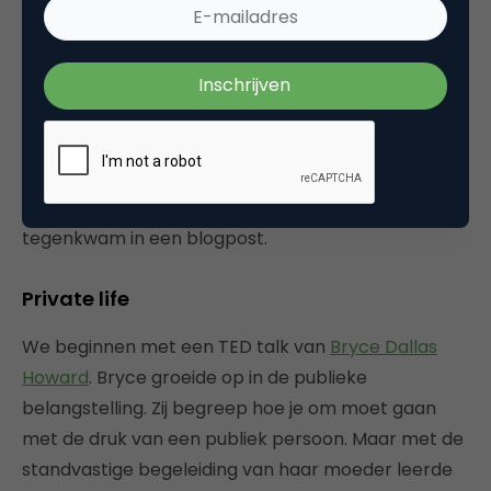
#8,9 en 10
Food for thought
Dit is de laatste nieuwsupdate voor de vakantie. 4
September zijn we weer terug. In tekst en natuurlijk
op de zondagochtend live in onze Clubhouse. Een
mooi moment om af te sluiten met wat mooie
verhalen en een inzicht dat ik deze week
tegenkwam in een blogpost.
Private life
We beginnen met een TED talk van
Bryce Dallas
Howard
. Bryce groeide op in de publieke
belangstelling. Zij begreep hoe je om moet gaan
met de druk van een publiek persoon. Maar met de
standvastige begeleiding van haar moeder leerde