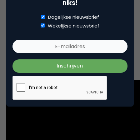
niks!
MonteverdISH
Dagelijkse nieuwsbrief
Wie So You Think You Can Dance kijkt, kent jurylid
Wekelijkse nieuwsbrief
ISH. Zijn groep gaf samen met VOCAALLAB een
interpretatie van Monteverdi's laatste werk,
'
L'incoronazione di Poppea
', ten beste waarin opera
en breakdance samenkwamen. De kunsten die de
dansers vertonen vanaf ca. 3:30 waren weergaloos.