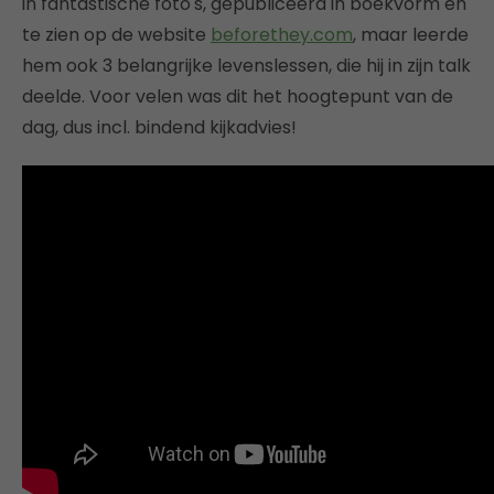
in fantastische foto's, gepubliceerd in boekvorm en
te zien op de website
beforethey.com
, maar leerde
hem ook 3 belangrijke levenslessen, die hij in zijn talk
deelde. Voor velen was dit het hoogtepunt van de
dag, dus incl. bindend kijkadvies!