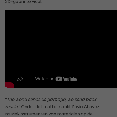
3D-geprinte viool.
“
The world sends us garbage, we send back
music.
” Onder dat motto maakt Favio Chàvez
muziekinstrumenten van materialen op de