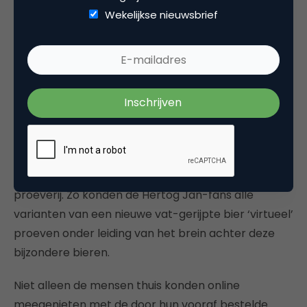
Wekelijkse nieuwsbrief
5. Grootste bierproeverij van
Nederland
Meesterbrouwer Gerard was begin dit jaar samen
met Bierista’s Arvid Bergström en Alain Schepers
live te volgen via Facebook tijdens een online
proeverij. Zo konden de Hertog Jan-fans alle
varianten van een nieuwe vat-gerijpte bier ‘virtueel’
proeven onder leiding van het brein achter deze
bijzondere bieren.
Niet alleen de mensen thuis konden online
meegenieten met de door hun vooraf bestelde