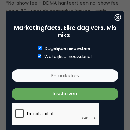
*No-show fee – DDMA hanteert een no-show fee
van € 50,- voor de gemaakte kosten. Gratis
afmelden kan tot maandag 11 november.
Marketingfacts. Elke dag vers. Mis
Inschrijven kan hier
niks!
Afbeelding:
Dierk Schaefer
(cc)
Dagelijkse nieuwsbrief
Wekelijkse nieuwsbrief
Deel dit artikel
Kopieer link
Redactie