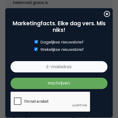
helemaal gratis is.
Dus geen paketten kopen of iets anders.
Marketingfacts. Elke dag vers. Mis
Je kan vanaf nu dus profielen bekijken en
niks!
daten op internet in combinatie met
bluetooth.
Dagelijkse nieuwsbrief
Wekelijkse nieuwsbrief
Dit is nog niet eerder gedaan en is daarom
ook geregistreerd door ons bij Shieldmark, kvk
en de Notaris zowel in de Benelux als daar
buiten.
Als iemand hier meer informatie over wilt
weten hoor ik dat graag.
Groet Mischa Schreuder