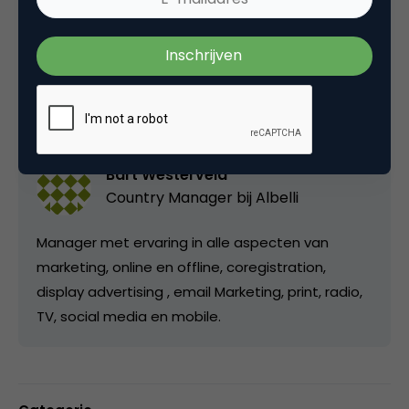
Deel dit artikel
Kopieer link
Bart Westerveld
Country Manager bij
Albelli
Manager met ervaring in alle aspecten van
marketing, online en offline, coregistration,
display advertising , email Marketing, print, radio,
TV, social media en mobile.