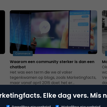
Commerce
Waarom een community sterker is dan een
Mo
chatbot
Ok
Het was een term die we al vaker
wa
tegenkwamen op blogs, zoals Marketingfacts,
Ve
maar vanaf april 2016 doet het er…
da
ketingfacts. Elke dag vers. Mis n
Dagelijkse nieuwsbrief
Wekelijkse nieuwsbrief