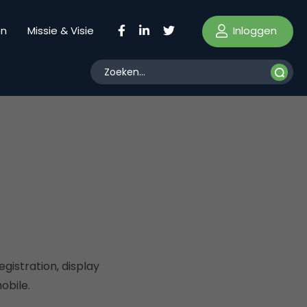
Inloggen
en
Missie & Visie
gistration, display
obile.