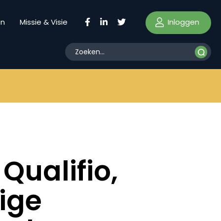
Inloggen
en
Missie & Visie
Qualifio,
dige