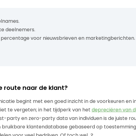
elnames.
eke deelnemers.
percentage voor nieuwsbrieven en marketingberichten.
te route naar de klant?
catie begint met een goed inzicht in de voorkeuren en i
et te vergeten; in het tijdperk van het
depreciëren van d
t-party en zero-party data van individuen is de juiste ro
 bruikbare klantendatabase gebaseerd op toestemming
en voor veel bedrijven. Of toch wel…?