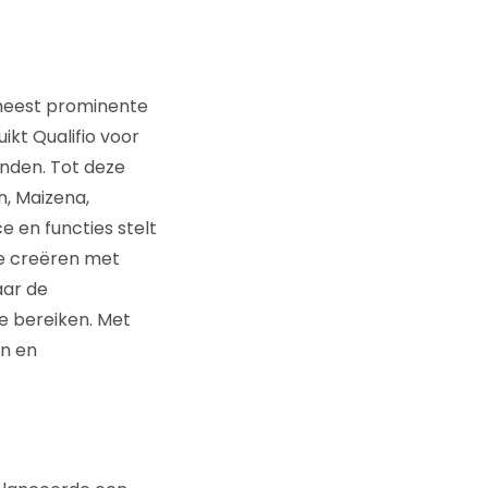
meest prominente
kt Qualifio voor
nden. Tot deze
, Maizena,
e en functies stelt
te creëren met
aar de
e bereiken. Met
en en