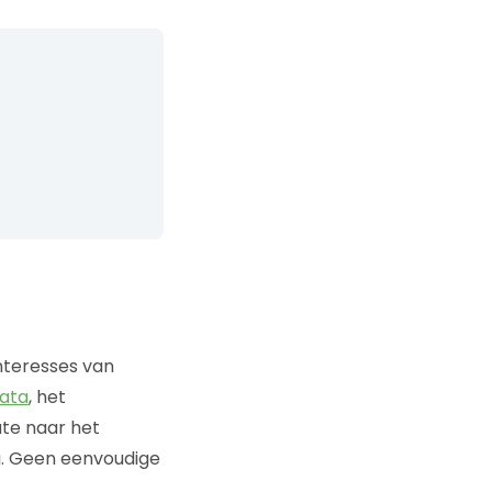
nteresses van
ata
, het
ute naar het
. Geen eenvoudige