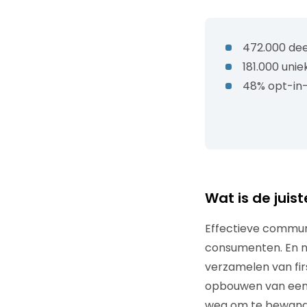
472.000 de
181.000 uni
48% opt-in-
Wat is de juis
Effectieve communi
consumenten. En ni
verzamelen van firs
opbouwen van een
weg om te bewandel