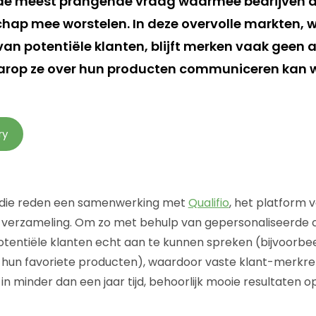
 de meest prangende vraag waarmee bedrijven als
chap mee worstelen. In deze overvolle markten, 
n potentiële klanten, blijft merken vaak geen 
aarop ze over hun producten communiceren kan we
ry
 die reden een samenwerking met
Qualifio
, het platform 
 verzameling. Om zo met behulp van gepersonaliseerde
tentiële klanten echt aan te kunnen spreken (bijvoorbe
 hun favoriete producten), waardoor vaste klant-merkre
, in minder dan een jaar tijd, behoorlijk mooie resultaten 