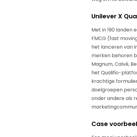
Unilever X Qual
Met in 190 landen
FMCG (fast moving 
het lanceren van i
merken behoren bek
Magnum, Calvé, Ben 
het Qualifio-platf
krachtige formulie
doelgroepen person
onder andere als 
marketingcommuni
Case voorbee