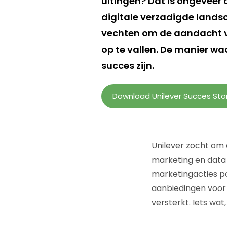
uitingen? Dat is ongeveer
digitale verzadigde lands
vechten om de aandacht va
op te vallen. De manier w
succes zijn.
Download Unilever Succes Sto
Unilever zocht om
marketing en data
marketingacties po
aanbiedingen voor
versterkt. Iets wat