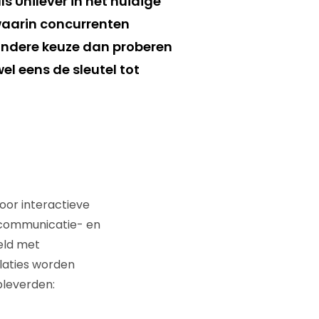
 Unilever in het huidige
waarin concurrenten
andere keuze dan proberen
l eens de sleutel tot
voor interactieve
 communicatie- en
eld met
laties worden
opleverden: