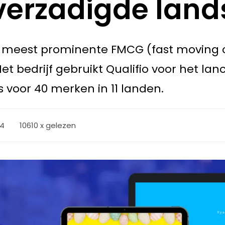
 verzadigde lan
de meest prominente FMCG (fast moving
Het bedrijf gebruikt Qualifio voor het la
oor 40 merken in 11 landen.
24
10610 x gelezen