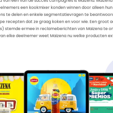
d van één van de succes campagnes is Maizena. Maizena
deelnemers een kookmixer konden winnen door alleen hun
vens te delen en enkele segmentatievragen te beantwoo
pe recepten dat ze graag koken en voor wie. Een groot 
s) stemde ermee in reclameberichten van Maizena te on
 van elke deelnemer weet Maizena nu welke producten e