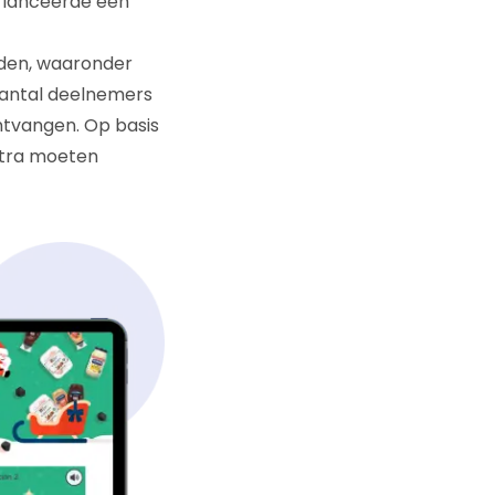
 lanceerde een
rden, waaronder
aantal deelnemers
tvangen. Op basis
xtra moeten