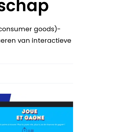
dschap
 consumer goods)-
nceren van interactieve