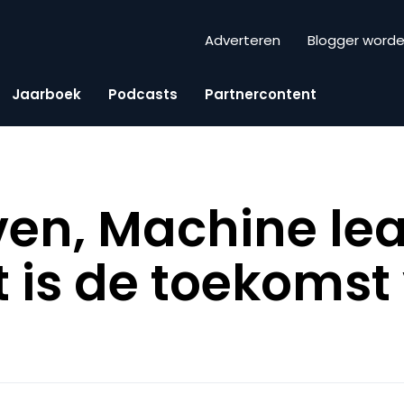
Adverteren
Blogger word
Jaarboek
Podcasts
Partnercontent
ven, Machine lea
it is de toekomst