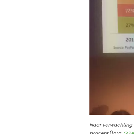
Naar verwachting s
procent
(foto:
@Pe