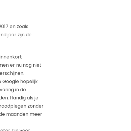
017 en zoals
d jaar zijn de
binnenkort
men er nu nog niet
erschijnen.
e Google hopelijk
varing in de
en. Handig als je
t raadplegen zonder
ende maanden meer
er zijn voor