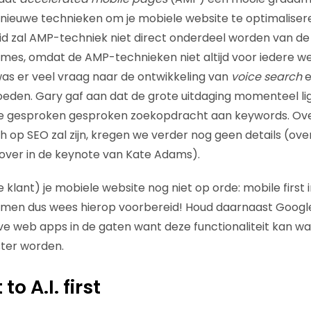
nieuwe technieken om je mobiele website te optimalisere
eid zal AMP-techniek niet direct onderdeel worden van de 
tmes, omdat de AMP-technieken niet altijd voor iedere web
was er veel vraag naar de ontwikkeling van
voice search
e
oeden. Gary gaf aan dat de grote uitdaging momenteel lig
 gesproken gesproken zoekopdracht aan keywords. Over
h op SEO zal zijn, kregen we verder nog geen details (ov
over in de keynote van Kate Adams).
je klant) je mobiele website nog niet op orde: mobile first i
komen dus wees hierop voorbereid! Houd daarnaast Googl
e web apps in de gaten want deze functionaliteit kan wa
ter worden.
to A.I. first