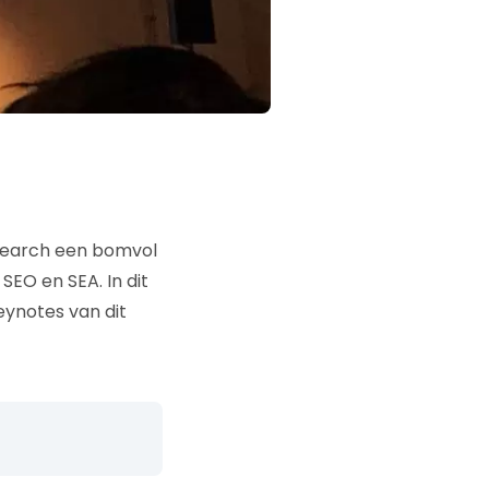
f Search een bomvol
EO en SEA. In dit
eynotes van dit