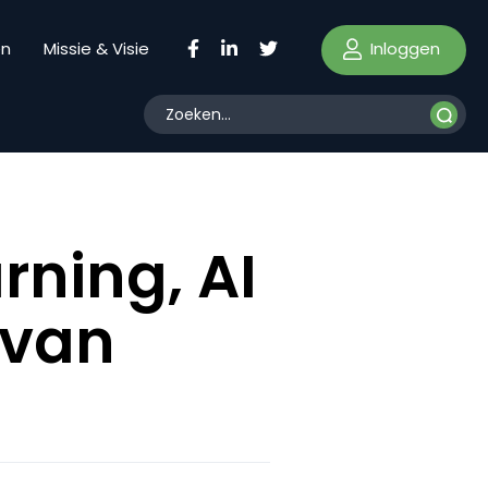
Inloggen
en
Missie & Visie
rning, AI
 van