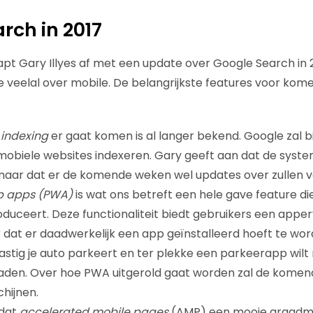
rch in 2017
t Gary Illyes af met een update over Google Search in 2
 veelal over mobile. De belangrijkste features voor komen
t indexing
er gaat komen is al langer bekend. Google zal 
 mobiele websites indexeren. Gary geeft aan dat de syste
, maar dat er de komende weken wel updates over zullen v
b apps (PWA)
is
wat ons betreft een hele gave feature di
roduceert. Deze functionaliteit biedt gebruikers een apper
dat er daadwerkelijk een app geïnstalleerd hoeft te word
astig je auto parkeert en ter plekke een parkeerapp wil
aden. Over hoe PWA uitgerold gaat worden zal de kom
chijnen.
dat
a
ccelerated mobile pages
(AMP) een mooie graadmet