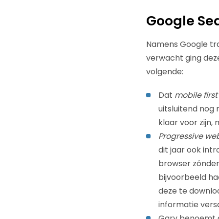
Google Sea
Namens Google trap
verwacht ging deze
volgende:
Dat
mobile firs
uitsluitend nog
klaar voor zijn
Progressive we
dit jaar ook int
browser zónder 
bijvoorbeeld ha
deze te downlo
informatie vers
Gary benoemt 