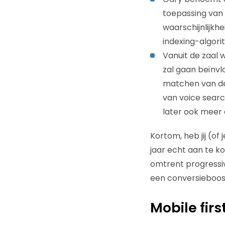
toepassing van 
waarschijnlijkh
indexing-algori
Vanuit de zaal 
zal gaan beïnvl
matchen van de
van voice searc
later ook meer 
Kortom, heb jij (of 
jaar echt aan te 
omtrent progressiv
een conversieboos
Mobile first 