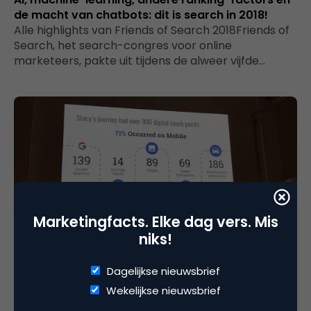
de macht van chatbots: dit is search in 2018!
Alle highlights van Friends of Search 2018Friends of
Search, het search-congres voor online
marketeers, pakte uit tijdens de alweer vijfde…
Marketingfacts. Elke dag vers. Mis
niks!
Search & Conversie
Data driven, Machine learning, AI en VR: dit is de
Dagelijkse nieuwsbrief
toekomst van search
Wekelijkse nieuwsbrief
Highlights Friends of Search 2017Met zo’n 20
sprekers uit binnen- en buitenland stond ons tijdens