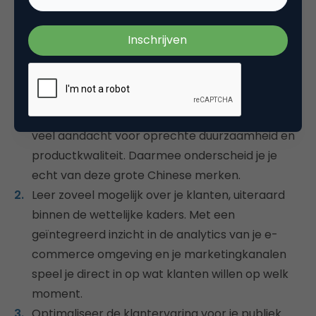
Temu en Shein zijn momenteel razend populair. Een
ding is helder: het is onmogelijk om op prijs,
productaanbod of met marketingpower met deze
retailgiganten te concurreren. Maar wat kan je wel
doen als marketeer?
Kies voor een gebalanceerde marketingmix met
veel aandacht voor oprechte duurzaamheid en
productkwaliteit. Daarmee onderscheid je je
echt van deze grote Chinese merken.
Leer zoveel mogelijk over je klanten, uiteraard
binnen de wettelijke kaders. Met een
geïntegreerd inzicht in de analytics van je e-
commerce omgeving en je marketingkanalen
speel je direct in op wat klanten willen op welk
moment.
Optimaliseer de klantervaring voor je publiek