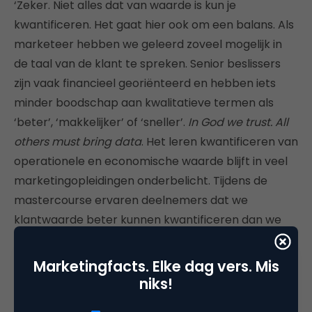
‘Zeker. Niet alles dat van waarde is kun je
kwantificeren. Het gaat hier ook om een balans. Als
marketeer hebben we geleerd zoveel mogelijk in
de taal van de klant te spreken. Senior beslissers
zijn vaak financieel georiënteerd en hebben iets
minder boodschap aan kwalitatieve termen als
‘beter’, ‘makkelijker’ of ‘sneller’.
In God we trust. All
others must bring data
. Het leren kwantificeren van
operationele en economische waarde blijft in veel
marketingopleidingen onderbelicht. Tijdens de
mastercourse ervaren deelnemers dat we
klantwaarde beter kunnen kwantificeren dan we
vaak denken en ook dat er meer data hiervoor
beschikbaar is dan we ons soms realiseren. En
Marketingfacts. Elke dag vers. Mis
vooral dat dit heel goed samen met de klant te
niks!
doen is.’