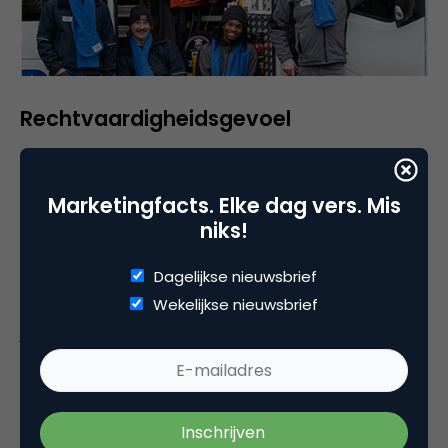
Rechtvaardigheidsgevoel
Ik bestel een iPod via de Apple Store online en
uiteraard kijk ik uit naar de dag dat deze bezorgd
Marketingfacts. Elke dag vers. Mis
wordt. Echter, het pakje arriveert niet op de
niks!
beloofde dag, niet de dag daarna en nog steeds
niet de dag daarna. De frustratie stijgt en een
Dagelijkse nieuwsbrief
telefoontje naar de klantenservice lijkt gepast. Ken
Wekelijkse nieuwsbrief
je dat gevoel? Dat degene die de telefoon zal gaan
opnemen, hoogstwaarschijnlijk niets goeds kan
gaan zeggen? Dat je het telefoontje staand doet
omdat je boos en gefrustreerd bent? Apple heeft
echter in dit geval begrepen hoe een klant zich