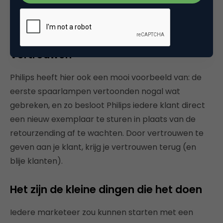
voelt en stuurt me zonder pardon, zonder
doorvragen, een nieuwe iPod op.
Vertrouwen
Philips heeft hier ook een mooi voorbeeld van: de
eerste spaarlampen vertoonden nogal wat
gebreken, en zo besloot Philips iedere klant direct
een nieuw exemplaar te sturen in plaats van de
retourzending af te wachten. Door vertrouwen te
geven aan je klant, krijg je vertrouwen terug (en
blije klanten).
Het zijn de kleine dingen die het doen
Iedere marketeer zou kunnen starten met een