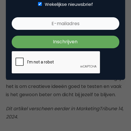
zoveel gebruiken. En wat we weten van andere
Wekelijkse nieuwsbrief
hypes, zoals de Brazilian marketingvideo’s, op een
gegeven moment is het klaar.
Kortom, jongerentaal effectief inzetten moet
passen bij de context en de afzender, en vraagt om
een goede executie, oftewel tijd, middelen en lef.
Het wordt al gauw ongepast in situaties waarin
geen ruimte is voor humor of informele
communicatie, of waar jongeren dat niet van jou als
afzender verwachten. Dit benadrukt hoe belangrijk
het is om creatieve ideeën goed te testen en vaak
is het gewoon beter om dicht bij jezelf te blijven.
Dit artikel verscheen eerder in MarketingTribune 14,
2024.