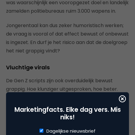
was waarschijnlijk een vooropgezet doel en landelijk
zamelden politiebureaus ruim 3.000 wapens in.
Jongerentaal kan dus zeker humoristisch werken;
de vraag is vooral of dat effect bewust of onbewust
is ingezet. En durf je het risico aan dat de doelgroep
het niet grappig vindt?
Vluchtige virals
De Gen Z scripts zijn ook overduidelijk bewust
grappig. Hoe klunziger uitgesproken, hoe beter.
Veel van de Gen Z-filmpjes gingen viraal, maar
waar de meeste jongeren er inmiddels alweer klaar
Marketingfacts. Elke dag vers. Mis
mee zijn – het cringe vinden – is het voor veel
niks!
‘ouderen’ nog steeds nieuw omdat hun algoritmes
achterlopen of omdat ze hun social media niet
Dagelijkse nieuwsbrief