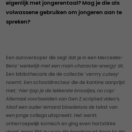
eigenlijk met jongerentaal? Mag je die als
volwassene gebruiken om jongeren aan te
spreken?
Een autoverkoper die zegt dat je in een Mercedes-
Benz ‘
werkelijk met een main character energy
’ zit.
Een bibliothecaris die de collectie ‘
verrrry cutesy
’
noemt. Een schooldirecteur die de kantine aanprijst
met: ‘
hier tjap je de lekkerste broodjes, no cap
.’
Allemaal voorbeelden van Gen Z scripted video’s.
Alsof een ouder iemand bloedeloos de tekst van
een jonge collega uitspreekt. Het werkt
onherroepelijk komisch en ging even hartstikke
viraal, maar lijkt nu over zijn hoogtepunt heen te zijn.