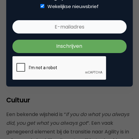
dat kan alleen met kortdurende
Wekelijkse nieuwsbrief
beheersprocessen. Als je er niet in slaagt om de
doorlooptijden te verkorten, overweeg dan een
ingrijpende stap, die organisatie-effecten zal
hebben:
DevOps
. Daarmee doorbreek je de
traditionele scheiding tussen ontwikkeling van
software en het beheer ervan. Het leidt niet alleen
tot kortere doorlooptijden, maar ook tot een
hogere kwaliteit van de code, en daarmee minder
incidenten.
Cultuur
Een bekende wijsheid is “
If you do what you always
did, you get what you always got
”. Een vaak
genegeerd element bij de transitie naar Agility is in