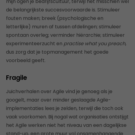
mijn ogen je bedrijfscultuur, terwijl het misschien wel
de belangrijkste succesvoorwaarde is. Stimuleer
fouten maken; breek (psychologische en
letterlijke) muren af tussen afdelingen; stimuleer
spontaan overleg; verminder hiërarchie; stimuleer
experimenteerzucht en
practise what you preach
,
dus zorg dat je topmanagement het goede
voorbeeld geeft.
Fragile
Juichverhalen over Agile vind je genoeg als je
googelt, maar over minder geslaagde Agile-
implementaties lees je zelden, terwijl die toch ook
vaak voorkomen. Bij nogal wat organisaties ontstijgt
het Agile werken niet het niveau van een dagelijkse
stand-up, een grote muur vol onsamenhangende