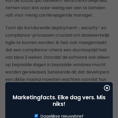
van de status quo betekent verantwoordelijkheid
nemen voor iets waar weinig eer aan te behalen
valt voor menig carrièrejagende manager.
Toch zijn kortdurende deployment-, security- en
compliance-processen cruciaal om daadwerkelijk
Agile te kunnen worden. Ik heb ooit meegemaakt
dat een compliance-check een doorlooptijd had
van bijna 3 weken. Doordat de software ook alleen
op bepaalde dagen in bepaalde
windows
mocht
worden gereleased, betekende dit dat developers
een dikke maand moesten wachten voordat hun
code live ging. Daar gaan je goede voornemens.
Gelukkig bleek de check ook in twee werkdagen te
Marketingfacts. Elke dag vers. Mis
kunnen, op eenzelfde kwalitatief niveau.
niks!
Agile werken kan alleen als je snel kunt werken en
Dagelijkse nieuwsbrief