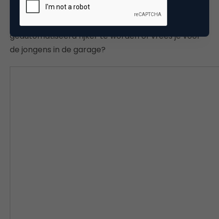
schuilplaats of juist een windmolen in deze tijden?
Gebruik je de alsmaar veranderende wereld om
geautomatiseerd rijker te worden of vrees je voor
de jongens in de garage?