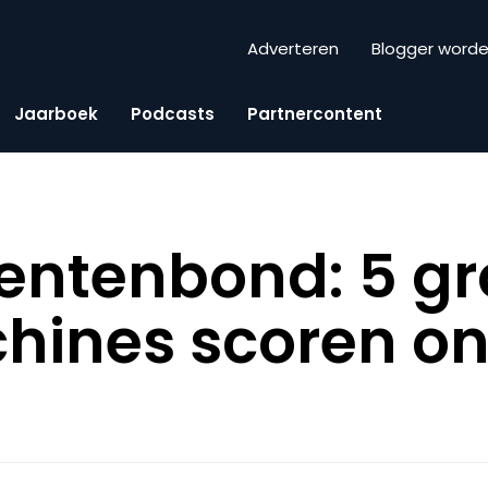
Adverteren
Blogger word
Jaarboek
Podcasts
Partnercontent
ntenbond: 5 gr
hines scoren on