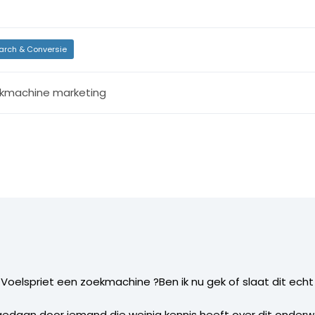
arch & Conversie
kmachine marketing
Voelspriet een zoekmachine ?Ben ik nu gek of slaat dit echt 
 gedaan door iemand die weinig kennis heeft over dit onder