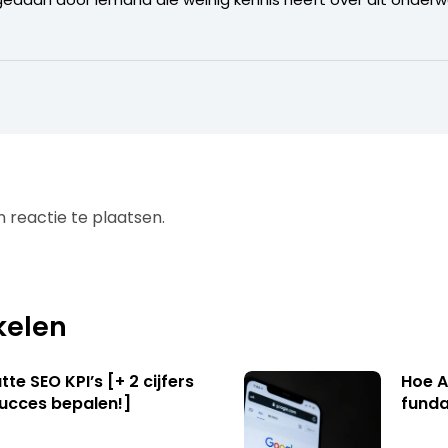
 reactie te plaatsen.
kelen
te SEO KPI’s [+ 2 cijfers
Hoe A
succes bepalen!]
funda