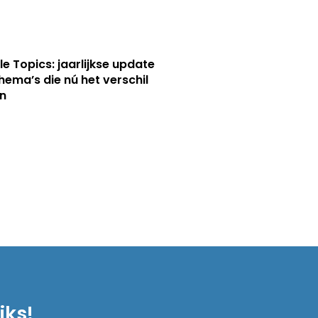
le Topics: jaarlijkse update
hema’s die nú het verschil
n
iks!