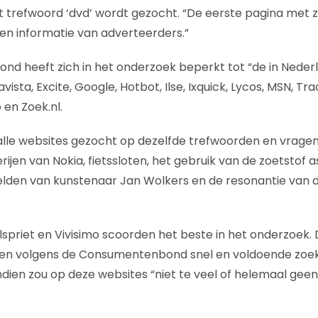
t trefwoord ‘dvd’ wordt gezocht. “De eerste pagina met 
een informatie van adverteerders.”
d heeft zich in het onderzoek beperkt tot “de in Neder
sta, Excite, Google, Hotbot, Ilse, Ixquick, Lycos, MSN, Trac
 en Zoek.nl.
alle websites gezocht op dezelfde trefwoorden en vrage
ijen van Nokia, fietssloten, het gebruik van de zoetstof 
elden van kunstenaar Jan Wolkers en de resonantie van 
lspriet en Vivisimo scoorden het beste in het onderzoek.
n volgens de Consumentenbond snel en voldoende zoekre
dien zou op deze websites “niet te veel of helemaal geen