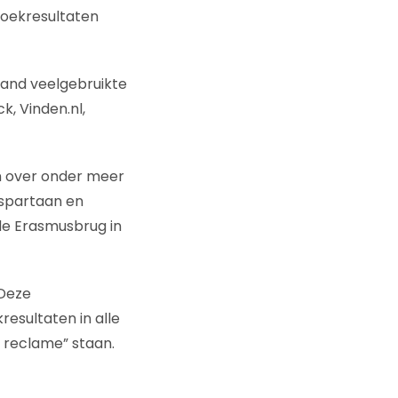
zoekresultaten
land veelgebruikte
k, Vinden.nl,
n over onder meer
aspartaan en
de Erasmusbrug in
 Deze
sultaten in alle
 reclame” staan.