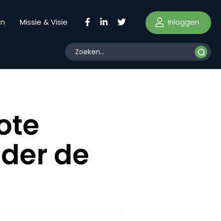
Inloggen
en
Missie & Visie
ote
der de