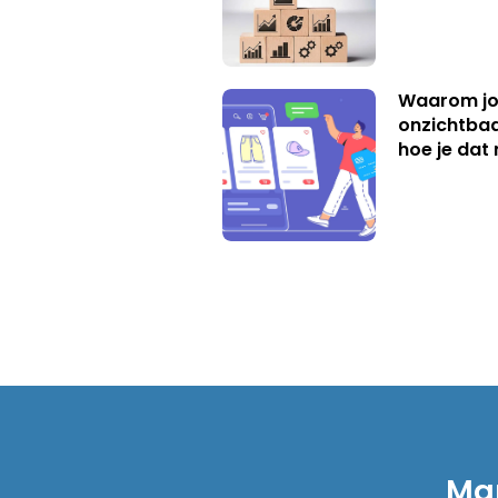
Waarom jo
onzichtbaa
hoe je dat 
Mar