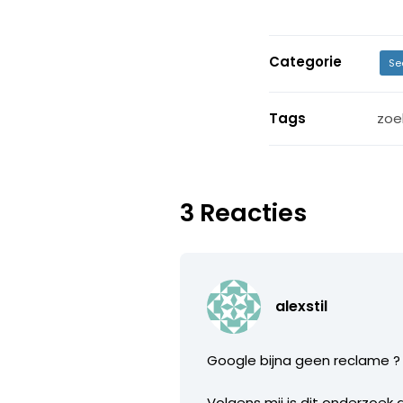
Categorie
Se
Tags
zoe
3 Reacties
alexstil
Google bijna geen reclame ? 
Volgens mij is dit onderzoek