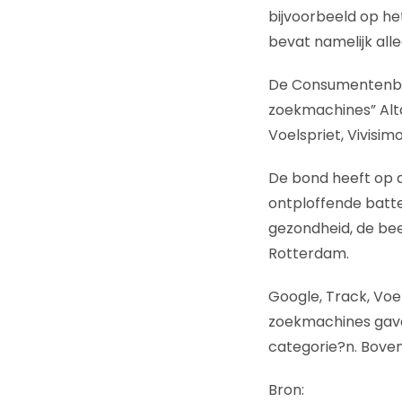
bijvoorbeeld op he
bevat namelijk all
De Consumentenbon
zoekmachines” Altavi
Voelspriet, Vivisimo
De bond heeft op 
ontploffende batter
gezondheid, de be
Rotterdam.
Google, Track, Voe
zoekmachines gave
categorie?n. Boven
Bron: