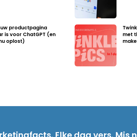
uw productpagina
Twink
r is voor ChatGPT (en
met t
nu oplost)
make
ketingfacts. Elke dag vers. Mis n