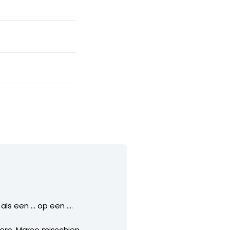
als een … op een ….
werp. Marco misschien