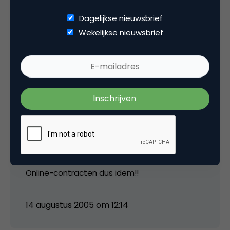
KVK vermeld nogaL wat andere
Dagelijkse nieuwsbrief
ondernemingen op hetzelfde bedrijfsadres,
Wekelijkse nieuwsbrief
w.o. hypotheekadviseur en voor zover ik dat
kan zien een telemarketingbureau.
14 augustus 2005 om 12:12
Simon Wever
Online-contracten dus idem!!
14 augustus 2005 om 12:14