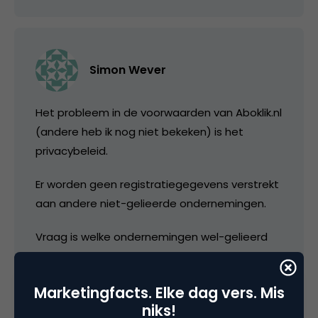
Simon Wever
Het probleem in de voorwaarden van Aboklik.nl
(andere heb ik nog niet bekeken) is het
privacybeleid.
Er worden geen registratiegegevens verstrekt
aan andere niet-gelieerde ondernemingen.
Vraag is welke ondernemingen wel-gelieerd
zijn en of ik wel blij moet worden van het feit,
dat zij WEL over mijn gegevens kunnen
Marketingfacts. Elke dag vers. Mis
beschikken.
niks!