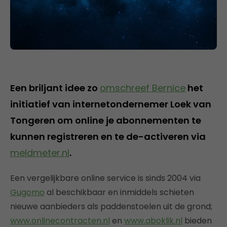
Een briljant idee zo
omschreef Bernice
het
initiatief van internetondernemer Loek van
Tongeren om online je abonnementen te
kunnen registreren en te de-activeren via
meldmeter.nl
.
Een vergelijkbare online service is sinds 2004 via
Gugomo
al beschikbaar en inmiddels schieten
nieuwe aanbieders als paddenstoelen uit de grond;
www.onlinecontracten.nl
en
www.aboklik.nl
bieden