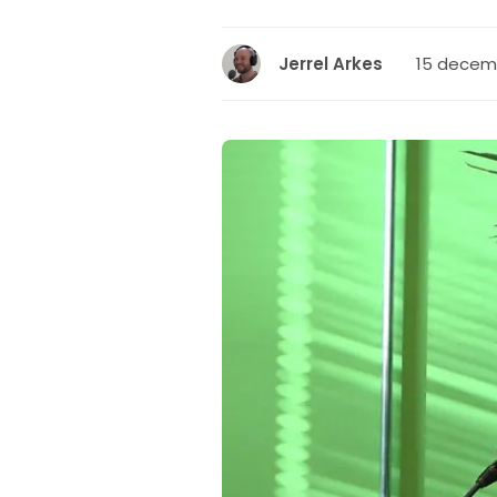
15 decemb
Jerrel Arkes