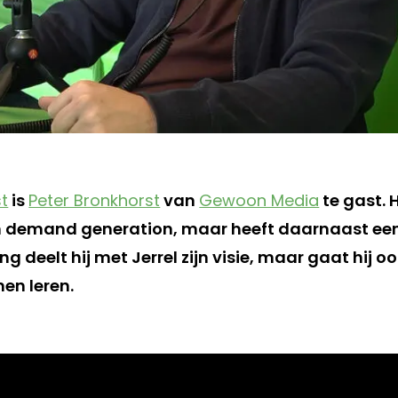
t
is
Peter Bronkhorst
van
Gewoon Media
te gast. 
n demand generation, maar heeft daarnaast ee
ng deelt hij met Jerrel zijn visie, maar gaat hij o
nen leren.