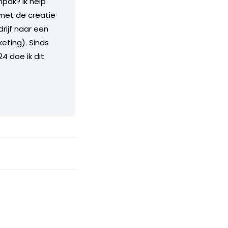
pak? Ik help
 met de creatie
rijf naar een
keting). Sinds
4 doe ik dit