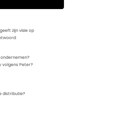
eft zijn visie op
ntwoord:
el ondernemen?
y volgens Peter?
distributie?