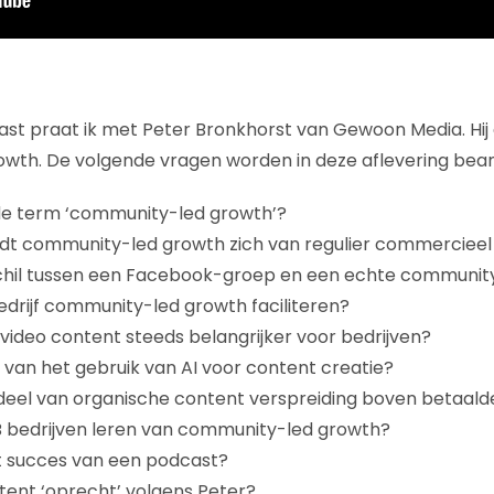
st praat ik met Peter Bronkhorst van Gewoon Media. Hij ge
wth. De volgende vragen worden in deze aflevering bea
e term ‘community-led growth’?
dt community-led growth zich van regulier commercie
schil tussen een Facebook-groep en een echte communit
bedrijf community-led growth faciliteren?
ideo content steeds belangrijker voor bedrijven?
 van het gebruik van AI voor content creatie?
deel van organische content verspreiding boven betaalde 
 bedrijven leren van community-led growth?
t succes van een podcast?
ent ‘oprecht’ volgens Peter?