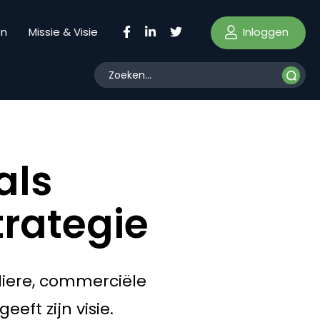
Inloggen
en
Missie & Visie
als
trategie
liere, commerciële
eft zijn visie.