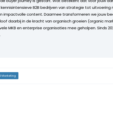
 de buyer journey is gestart. Wat betekent dat voor jouw aan
 kennisintensieve B2B bedrijven van strategie tot uitvoering
van impactvolle content. Daarmee transformeren we jouw bed
eloof daarbij in de kracht van organisch groeien (organic mar
 vele MKB en enterprise organisaties mee geholpen. Sinds 202
.
B Marketing