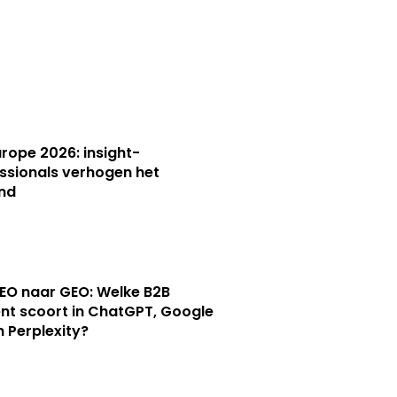
Europe 2026: insight-
ssionals verhogen het
nd
EO naar GEO: Welke B2B
nt scoort in ChatGPT, Google
n Perplexity?