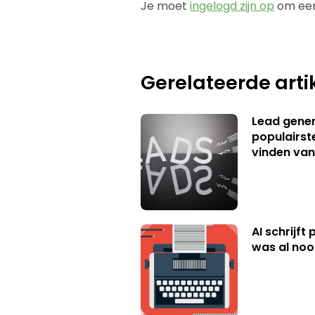
Je moet
ingelogd zijn op
om een
Gerelateerde arti
Lead genera
populairst
vinden van
AI schrijft
was al nooi