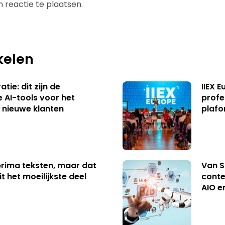
 reactie te plaatsen.
kelen
tie: dit zijn de
IIEX 
e AI-tools voor het
profe
 nieuwe klanten
plafo
 prima teksten, maar dat
Van S
t het moeilijkste deel
conte
AIO e