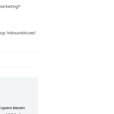
marketing?
 op ‘inbound4cast’.
Kopers kiezen