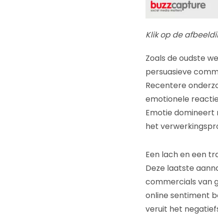
Klik op de afbeeld
Zoals de oudste we
persuasieve commun
Recentere onderzo
emotionele reactie 
Emotie domineert m
het verwerkingspro
Een lach en een t
Deze laatste aann
commercials van g
online sentiment b
veruit het negatief