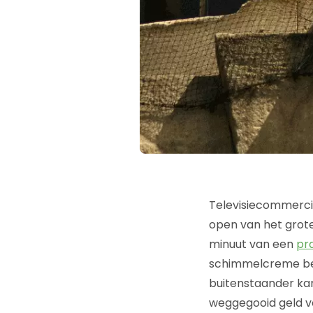
Televisiecommercial
open van het grote
minuut van een
pr
schimmelcreme bela
buitenstaander kan
weggegooid geld va