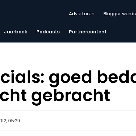
Adverteren
Blogger word
Jaarboek
Podcasts
Partnercontent
ials: goed bed
cht gebracht
012, 05:29