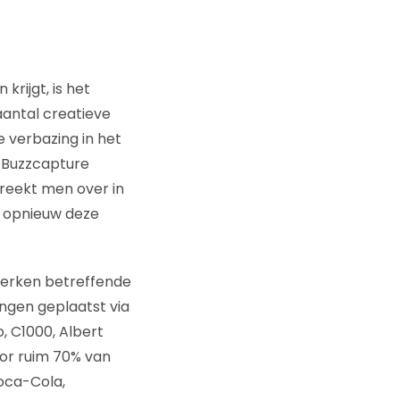
krijgt, is het
aantal creatieve
e verbazing in het
r Buzzcapture
reekt men over in
k opnieuw deze
merken betreffende
ngen geplaatst via
, C1000, Albert
oor ruim 70% van
Coca-Cola,