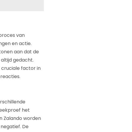
 proces van
gen en actie.
tonen aan dat de
 altijd gedacht.
cruciale factor in
reacties.
rschillende
eekproef het
van Zalando worden
 negatief. De