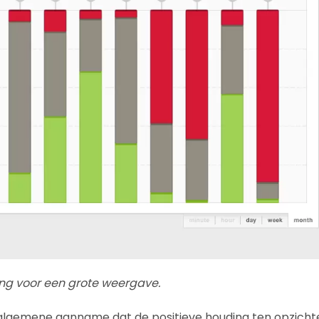
ing voor een grote weergave.
n algemene aanname dat de positieve houding ten opzicht