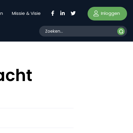
Inloggen
en
Missie & Visie
acht