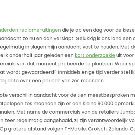
derden reclame-uitingen
die je op een dag voor de kiezen 
 aandacht zo nu en dan verslapt. Gelukkig is ons land een 
 regelmatig in slagen mijn aandacht vast te houden. Met d
 ik anderhalf jaar geleden een
kort onderzoekje
uit voo
ercials van dat moment probeerde te plaatsen. Waar sp
at wordt gewaardeerd? Inmiddels enige tijd verder stel i
erbij data over een periode van zes maanden.
rote verschil in aandacht voor de tien meestbesproken 
afgelopen zes maanden zijn er een kleine 90.000 opmerki
analen. Met name de commercials van de retailers Jumbo
n zeer regelmatig aangehaald, zij zijn verantwoordelijk v
 Op grotere afstand volgen T-Mobile, Grolsch, Zalando, 