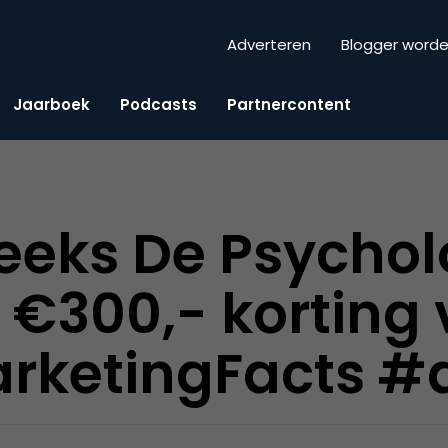
Adverteren
Blogger word
Jaarboek
Podcasts
Partnercontent
eeks De Psychol
: €300,- korting
arketingFacts #