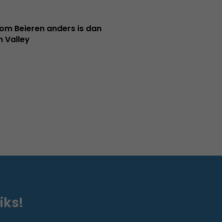
m Beieren anders is dan
n Valley
iks!