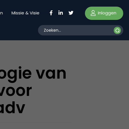
Inloggen
en
Missie & Visie
ogie van
 voor
adv