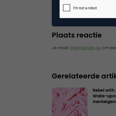
Categorie
Co
Plaats reactie
Je moet
ingelogd zijn op
om een
Gerelateerde arti
Rebel with
Wake-upca
merkeigen