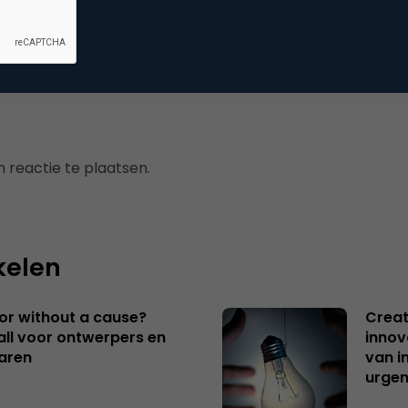
mmerce
 reactie te plaatsen.
kelen
 or without a cause?
Creat
ll voor ontwerpers en
innov
aren
van i
urgen