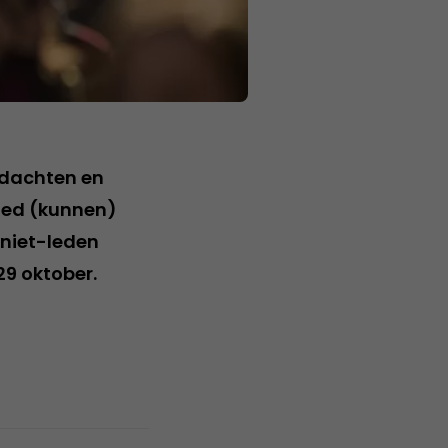
edachten en
oed (kunnen)
 niet-leden
29 oktober.