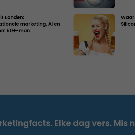
uit Londen:
Waaro
ationele marketing, AI en
Silico
en’ 50+-man
ketingfacts. Elke dag vers. Mis n