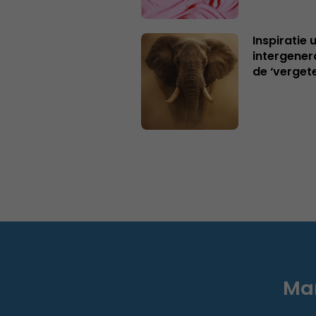
Inspiratie 
intergener
de ‘verget
Mar