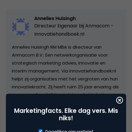
Annelies Huisingh
Directeur Eigenaar bij
Anmacom -
Innovatiehandboek.nl
Annelies Huisingh RM MBA is directeur van
Anmacom B.V.: Een netwerkorganisatie voor
strategisch marketing advies, innovatie en
interim management. Via innovatiehandboek.nl
helpt zij organisaties met het vergroten van hun
innovatiekracht. Zij heeft ruim 25 jaar ervaring als
manager, directielid en adviseur in Marketing,
Innovatie en merken bouwen bij
Marketingfacts. Elke dag vers. Mis
toonaangevende bedrijven als Henkel, Unilever,
niks!
FrieslandCampina, RedBull en SaraLee/DE. Met
haar passie voor vernieuwing heeft zij inmiddels
Dagelijkse nieuwsbrief