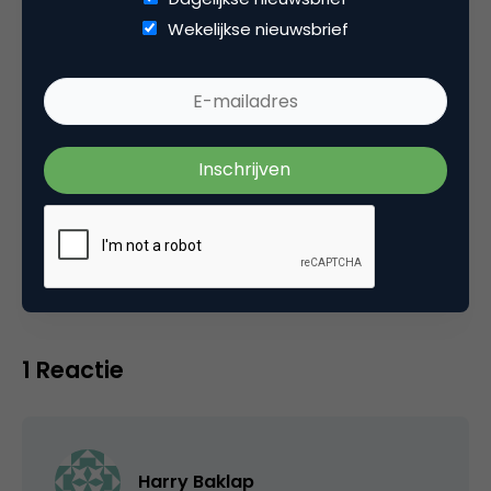
vele bedrijven ondersteund met het vergroten
Wekelijkse nieuwsbrief
van hun innovatiekracht. Annelies is auteur van
Impact door Innovatie.
Categorie
Brand Positioning & Brand Purpose
Innovatie
Marketingstrategie
1 Reactie
Harry Baklap