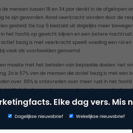
de mensen tussen 18 en 34 jaar denkt in de afgelopen an
g te zijn geworden. Rond veerkracht worden door de res
en gesteld: De top 5 bestaat uit dagelijks meer bewege
 in het hoofd, op gewicht blijven en een betere nachtrust
ctief bezig is met veerkracht speelt voeding een rol en f
bij vaak als voorbeelden genoemd.
 moeite met het behalen van bepaalde doelen. Het vinde
ing. Zo is 57% van de mensen die actief bezig is met een 
eden over. 55% is ontevreden over meer rust in het hoofd
icht. Wel zijn de meeste mensen tevreden over doelen a
id worden van een sportvereniging en meer aandacht gev
ketingfacts. Elke dag vers. Mis n
Dagelijkse nieuwsbrief
Wekelijkse nieuwsbrief
et onderzoek heeft Campina een expertpanel geïntervie
 thema veerkracht. Er is ook een infographic.