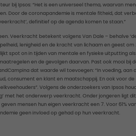
eur bij Ipsos: “Het is een universeel thema, waarvan men
n. Door de coronapandemie is mentale fitheid, dat ver
veerkracht’, definitief op de agenda komen te staan.”
en. Veerkracht betekent volgens Van Dale – behalve ‘d
epelheid, lenigheid en de kracht van lichaam en geest om 
 lijkt spot on in tijden van mentale en fysieke uitputting a
aatregelen en de gevolgen daarvan. Past ook mooi bij d
landCampina dat waarde wil toevoegen: “In voeding, aan 
ud, consument en klant en maatschappij. En ook voor de
melkveehouders”. Volgens de onderzoekers van Ipsos houdt 
g’ met het onderwerp veerkracht. Onder jongeren ligt di
 geven mensen hun eigen veerkracht een 7. Voor 61% va
ndemie geen invloed op gehad op hun veerkracht.