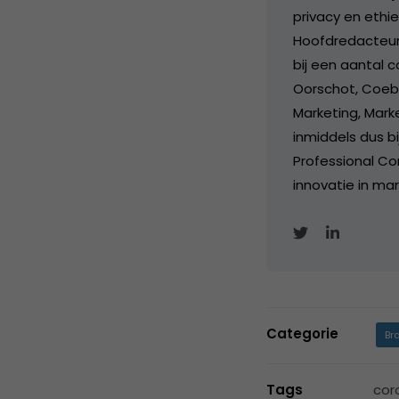
privacy en ethi
Hoofdredacteur
bij een aantal c
Oorschot, Coebe
Marketing, Marke
inmiddels dus b
Professional Con
innovatie in mar
Categorie
Br
Tags
cor