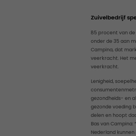
Zuivelbedrijf s
85 procent van de 
onder de 35 aan mi
Campina, dat mark
veerkracht. Het m
veerkracht.
Lenigheid, soepelh
consumentenmetric
gezondheids- en al
gezonde voeding bij
delen en hoopt da
Bas van Campina: “
Nederland kunnen i