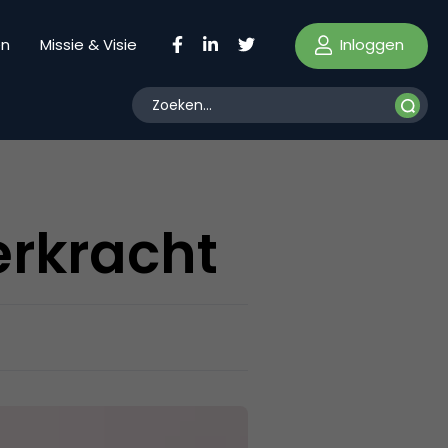
Inloggen
en
Missie & Visie
erkracht