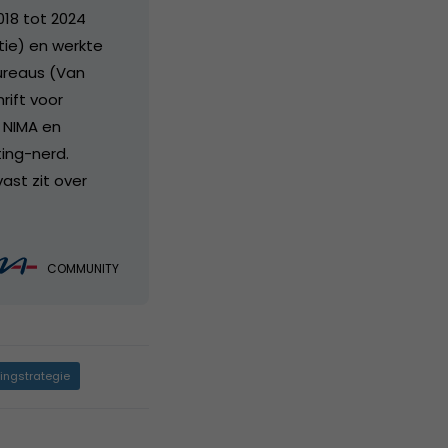
018 tot 2024
ie) en werkte
bureaus (Van
rift voor
j NIMA en
ing-nerd.
vast zit over
COMMUNITY
ingstrategie