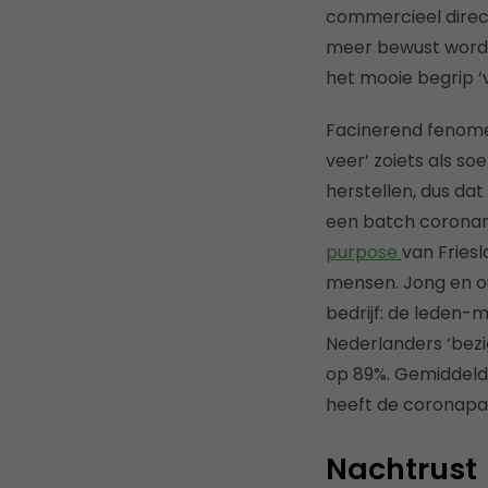
commercieel direct
meer bewust worde
het mooie begrip ‘
Facinerend fenome
veer’ zoiets als so
herstellen, dus dat
een batch coronam
purpose
van Fries
mensen. Jong en o
bedrijf: de leden-
Nederlanders ‘bezi
op 89%. Gemiddeld
heeft de coronapa
Nachtrust