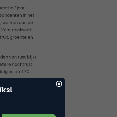
derhalf jaar
pondenten in het
n, werken aan de
. Voor driekwart
ruit, groente en
n van rust blijkt
betere nachtrust
 krijgen en 47%
ls meer van de
en aan vrienden en
iks!
wd om meer begrip