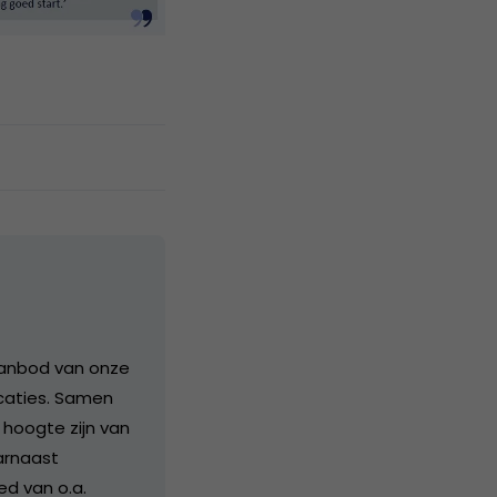
aanbod van onze
icaties. Samen
hoogte zijn van
arnaast
ed van o.a.