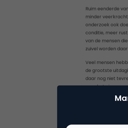
Ruim eenderde van 
minder veerkrachti
onderzoek ook doel
conditie, meer rust
van de mensen die a
zuivel worden daar
Veel mensen hebben
de grootste uitdag
daar nog niet tevr
over het eigen gew
natuur genieten, l
Mar
familie.
In aanloop naar h
te krijgen over het