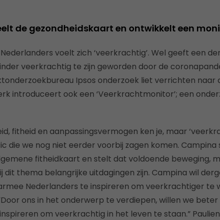
peelt de gezondheidskaart en ontwikkelt een moni
Nederlanders voelt zich ‘veerkrachtig’. Wel geeft een d
nder veerkrachtig te zijn geworden door de coronapande
tonderzoekbureau Ipsos onderzoek liet verrichten naar 
erk introduceert ook een ‘Veerkrachtmonitor’; een onde
eid, fitheid en aanpassingsvermogen ken je, maar ‘veerkra
 die we nog niet eerder voorbij zagen komen. Campina 
gemene fitheidkaart en stelt dat voldoende beweging, m
 dit thema belangrijke uitdagingen zijn. Campina wil derge
armee Nederlanders te inspireren om veerkrachtiger te 
Door ons in het onderwerp te verdiepen, willen we beter
nspireren om veerkrachtig in het leven te staan.” Paulien