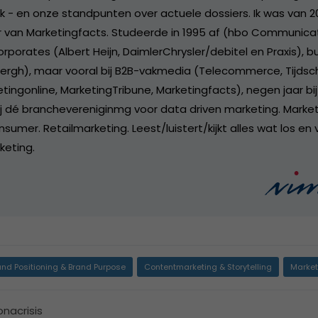
ek - en onze standpunten over actuele dossiers. Ik was van 2
 van Marketingfacts. Studeerde in 1995 af (hbo Communicat
orporates (Albert Heijn, DaimlerChrysler/debitel en Praxis), 
rgh), maar vooral bij B2B-vakmedia (Telecommerce, Tijdsch
tingonline, MarketingTribune, Marketingfacts), negen jaar bi
ij dé branchevereniginmg voor data driven marketing. Market
sumer. Retailmarketing. Leest/luistert/kijkt alles wat los en 
keting.
and Positioning & Brand Purpose
Contentmarketing & Storytelling
Market
onacrisis