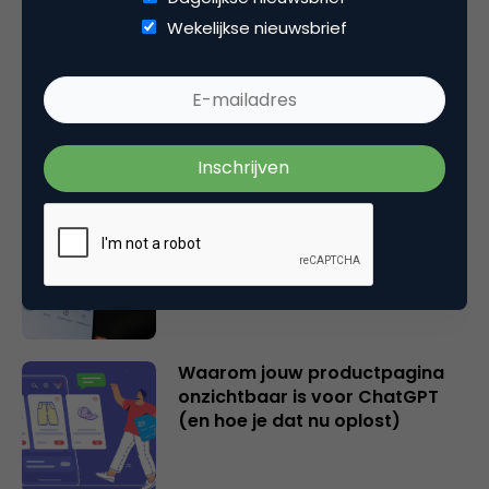
Gerelateerde artikelen
Wekelijkse nieuwsbrief
2 overschatte SEO KPI’s [+ 2
cijfers die wél je succes
bepalen!]
Hoe AI zoeken en vinden op
internet fundamenteel
verandert
Waarom jouw productpagina
onzichtbaar is voor ChatGPT
(en hoe je dat nu oplost)