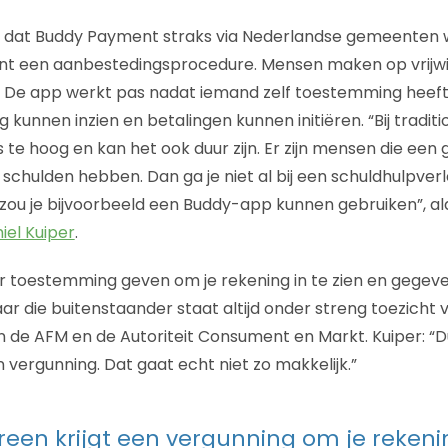
g dat Buddy Payment straks via Nederlandse gemeenten w
t een aanbestedingsprocedure. Mensen maken op vrijwill
. De app werkt pas nadat iemand zelf toestemming heef
g kunnen inzien en betalingen kunnen initiëren. “Bij tradit
te hoog en kan het ook duur zijn. Er zijn mensen die een g
schulden hebben. Dan ga je niet al bij een schuldhulpverl
al zou je bijvoorbeeld een Buddy-app kunnen gebruiken”, a
el Kuiper
.
 toestemming geven om je rekening in te zien en gegeve
Maar die buitenstaander staat altijd onder streng toezich
 de AFM en de Autoriteit Consument en Markt. Kuiper: “D
n vergunning. Dat gaat echt niet zo makkelijk.”
ereen krijgt een vergunning om je rekenin