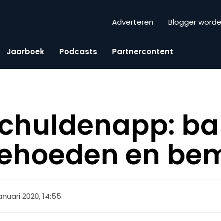
Adverteren
Blogger word
Jaarboek
Podcasts
Partnercontent
chuldenapp: ba
behoeden en be
anuari 2020, 14:55