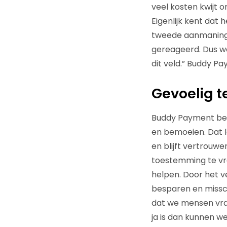
veel kosten kwijt 
Eigenlijk kent dat h
tweede aanmanings
gereageerd. Dus we
dit veld.” Buddy P
Gevoelig t
Buddy Payment bege
en bemoeien. Dat la
en blijft vertrouwe
toestemming te vra
helpen. Door het ve
besparen en missch
dat we mensen vrag
ja is dan kunnen we