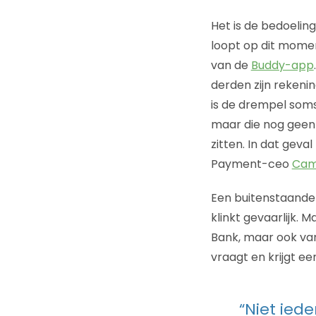
Het is de bedoelin
loopt op dit momen
van de
Buddy-app
derden zijn rekenin
is de drempel soms 
maar die nog geen 
zitten. In dat gev
Payment-ceo
Cami
Een buitenstaander
klinkt gevaarlijk. 
Bank, maar ook van
vraagt en krijgt ee
“Niet ied