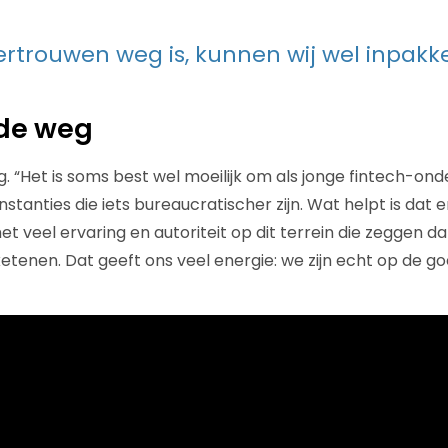
vertrouwen weg is, kunnen wij wel inpakk
de weg
tig. “Het is soms best wel moeilijk om als jonge fintech-o
anties die iets bureaucratischer zijn. Wat helpt is dat e
t veel ervaring en autoriteit op dit terrein die zeggen d
ketenen. Dat geeft ons veel energie: we zijn echt op de g