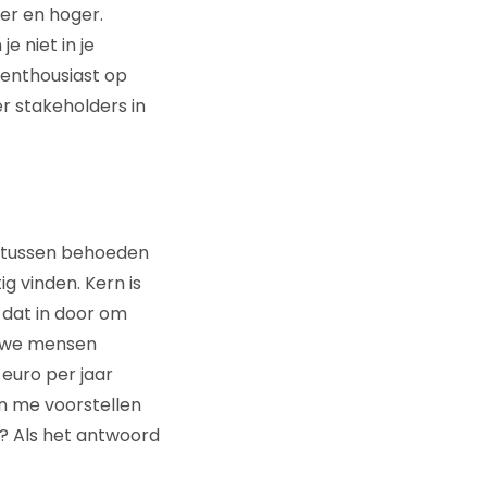
er en hoger.
e niet in je
enthousiast op
r stakeholders in
s tussen behoeden
g vinden. Kern is
n dat in door om
en we mensen
 euro per jaar
n me voorstellen
? Als het antwoord