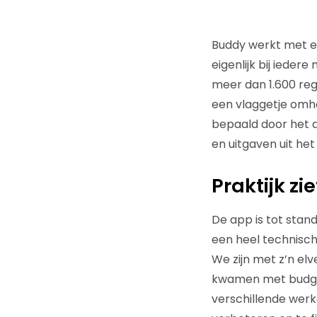
Buddy werkt met ee
eigenlijk bij ieder
meer dan 1.600 regel
een vlaggetje omho
bepaald door het a
en uitgaven uit he
Praktijk zi
De app is tot sta
een heel technisch
We zijn met z’n el
kwamen met budget
verschillende wer