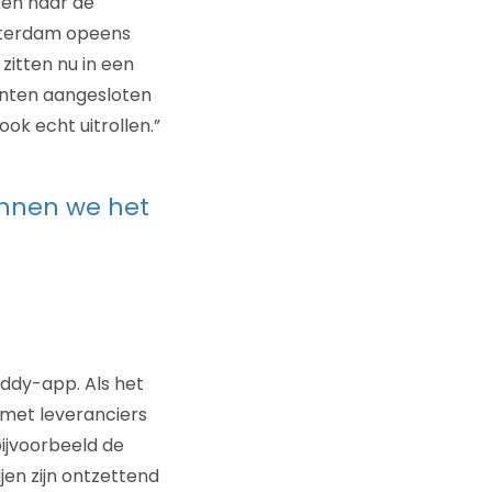
ken naar de
tterdam opeens
zitten nu in een
eenten aangesloten
ok echt uitrollen.”
unnen we het
ddy-app. Als het
k met leveranciers
bijvoorbeeld de
en zijn ontzettend