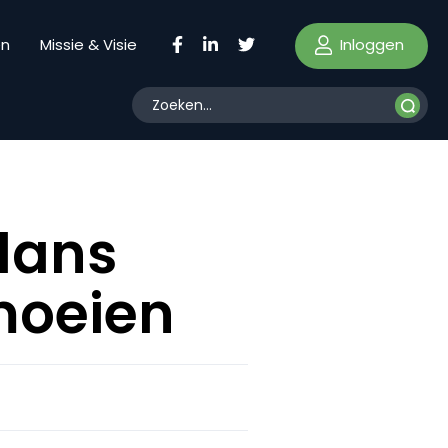
Inloggen
en
Missie & Visie
lans
moeien