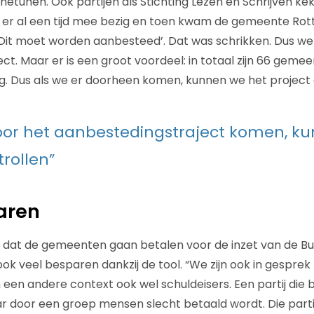
netunen. Ook partijen als Stichting Lezen en Schrijven ke
 er al een tijd mee bezig en toen kwam de gemeente Ro
Dit moet worden aanbesteed’. Dat was schrikken. Dus we 
ct. Maar er is een groot voordeel: in totaal zijn 66 gem
ng. Dus als we er doorheen komen, kunnen we het project o
oor het aanbestedingstraject komen, k
trollen”
aren
g dat de gemeenten gaan betalen voor de inzet van de Bu
ook veel besparen dankzij de tool. “We zijn ook in gespre
n een andere context ook wel schuldeisers. Een partij die 
r door een groep mensen slecht betaald wordt. Die partij