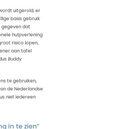
ordt uitgerold, er
ige basis gebruik
t gegeven dat
ionele hulpverlening
root risico lopen,
ener aan tafel
ldus Buddy
ns te gebruiken,
t van de Nederlandse
us niet iedereen
g in te zien”