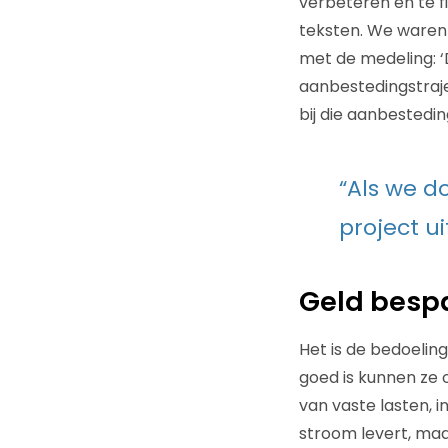
verbeteren en te fi
teksten. We waren
met de medeling: ‘
aanbestedingstraje
bij die aanbestedi
“Als we d
project ui
Geld besp
Het is de bedoelin
goed is kunnen ze 
van vaste lasten, i
stroom levert, maa