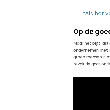
“Als het 
Op de goe
Maar het blijft las
ondernemen met inst
groep mensen is me
revolutie gaat ont