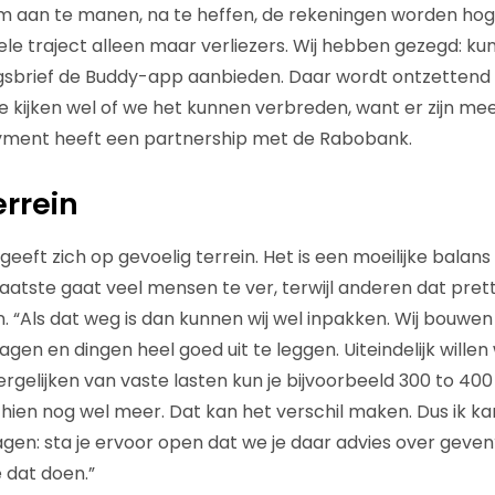
om aan te manen, na te heffen, de rekeningen worden hog
ele traject alleen maar verliezers. Wij hebben gezegd: kun j
brief de Buddy-app aanbieden. Daar wordt ontzettend 
 kijken wel of we het kunnen verbreden, want er zijn mee
ayment heeft een partnership met de Rabobank.
errein
eft zich op gevoelig terrein. Het is een moeilijke balan
atste gaat veel mensen te ver, terwijl anderen dat pretti
n. “Als dat weg is dan kunnen wij wel inpakken. Wij bouwe
gen en dingen heel goed uit te leggen. Uiteindelijk will
rgelijken van vaste lasten kun je bijvoorbeeld 300 to 400
ien nog wel meer. Dat kan het verschil maken. Dus ik ka
en: sta je ervoor open dat we je daar advies over geven
 dat doen.”