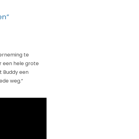
en”
nderneming te
r een hele grote
at Buddy een
oede weg.”