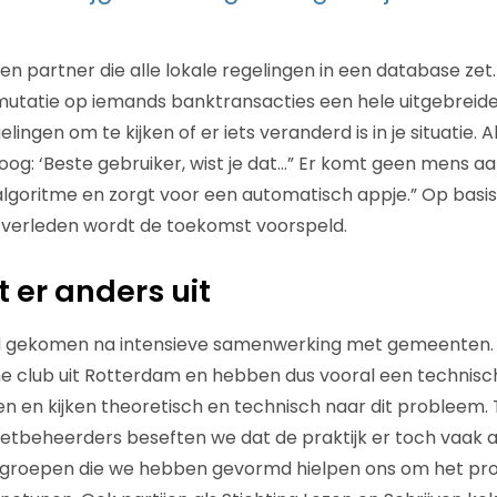
n partner die alle lokale regelingen in een database zet.
e mutatie op iemands banktransacties een hele uitgebreide 
ingen om te kijken of er iets veranderd is in je situatie. Al
og: ‘Beste gebruiker, wist je dat…” Er komt geen mens aa
lgoritme en zorgt voor een automatisch appje.” Op basi
t verleden wordt de toekomst voorspeld.
et er anders uit
nd gekomen na intensieve samenwerking met gemeenten. K
e club uit Rotterdam en hebben dus vooral een technisch
ven en kijken theoretisch en technisch naar dit probleem.
beheerders beseften we dat de praktijk er toch vaak an
kgroepen die we hebben gevormd hielpen ons om het pro