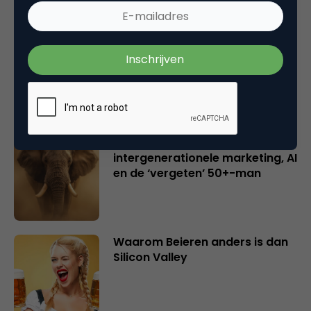
Creatieve sector als aanjager
van innovatie en ontsluiter en
verbinder van industrieën
belangrijker en urgenter dan
ooit
Inspiratie uit Londen:
intergenerationele marketing, AI
en de ‘vergeten’ 50+-man
Waarom Beieren anders is dan
Silicon Valley