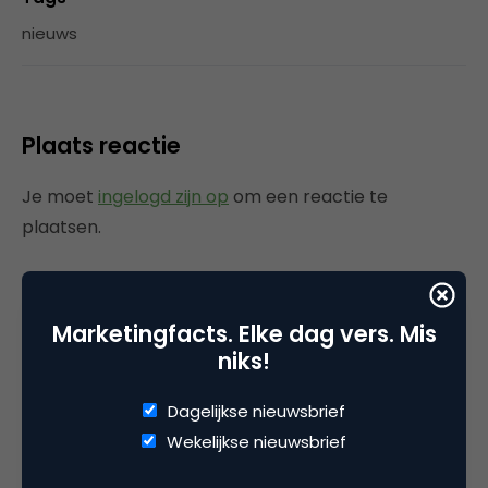
nieuws
Plaats reactie
Je moet
ingelogd zijn op
om een reactie te
plaatsen.
Marketingfacts. Elke dag vers. Mis
Gerelateerde artikelen
niks!
Rebel with or without a cause?
Dagelijkse nieuwsbrief
Wake-upcall voor ontwerpers
Wekelijkse nieuwsbrief
en merkeigenaren