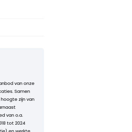
aanbod van onze
icaties. Samen
hoogte zijn van
arnaast
ed van o.a.
018 tot 2024
ie) en werkte