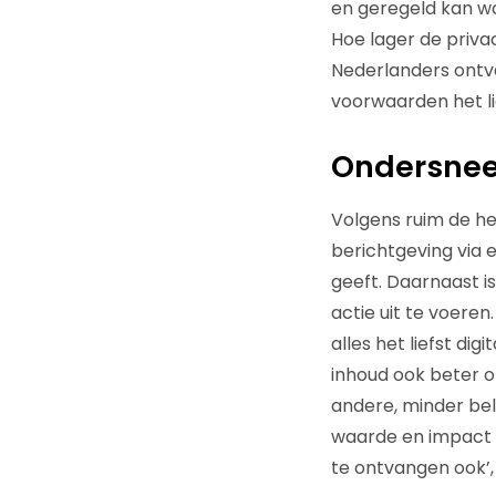
en geregeld kan wo
Hoe lager de privac
Nederlanders ontva
voorwaarden het lie
Ondersne
Volgens ruim de h
berichtgeving via 
geeft. Daarnaast i
actie uit te voere
alles het liefst di
inhoud ook beter o
andere, minder bel
waarde en impact 
te ontvangen ook’, a