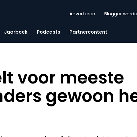
Adverteren
Blogger word
Jaarboek
Podcasts
Partnercontent
elt voor meeste
nders gewoon he