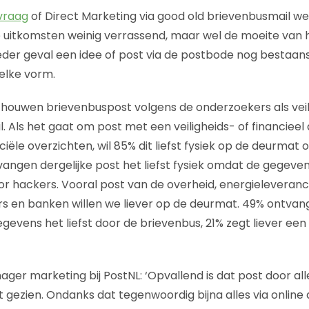
vraag
of Direct Marketing via good old brievenbusmail
 uitkomsten weinig verrassend, maar wel de moeite van 
ieder geval een idee of post via de postbode nog bestaan
welke vorm.
houwen brievenbuspost volgens de onderzoekers als veil
. Als het gaat om post met een veiligheids- of financieel 
ciële overzichten, wil 85% dit liefst fysiek op de deurma
ngen dergelijke post het liefst fysiek omdat de gegeven
 hackers. Vooral post van de overheid, energieleveranci
s en banken willen we liever op de deurmat. 49% ontvan
gevens het liefst door de brievenbus, 21% zegt liever een
nager marketing bij PostNL: ‘Opvallend is dat post door al
t gezien. Ondanks dat tegenwoordig bijna alles via online 