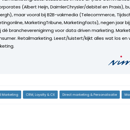
orporates (Albert Heijn, DaimlerChrysler/debitel en Praxis), 
rgh), maar vooral bij B2B-vakmedia (Telecommerce, Tijdsch
tingonline, MarketingTribune, Marketingfacts), negen jaar bi
ij dé branchevereniginmg voor data driven marketing. Market
sumer. Retailmarketing. Leest/luistert/kijkt alles wat los en 
keting.
B Marketing
CRM, Loyalty & CX
Direct marketing & Personalisatie
Mar