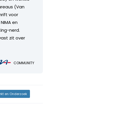
bureaus (Van
rift voor
j NIMA en
ing-nerd.
vast zit over
COMMUNITY
kt en Onderzoek