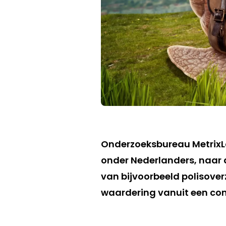
Onderzoeksbureau MetrixLa
onder Nederlanders, naar 
van bijvoorbeeld polisove
waardering vanuit een co