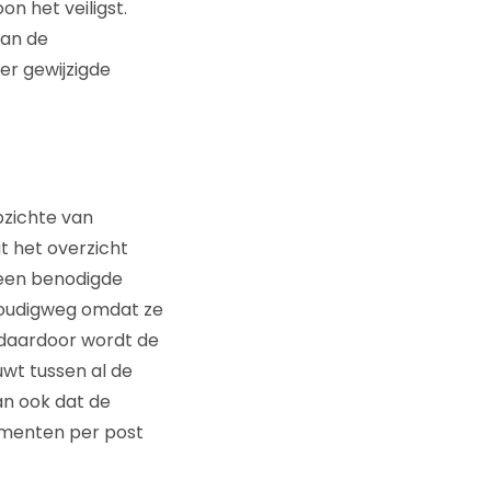
n het veiligst.
van de
er gewijzigde
pzichte van
t het overzicht
 een benodigde
nvoudigweg omdat ze
n daardoor wordt de
wt tussen al de
an ook dat de
umenten per post