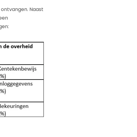
st ontvangen. Naast
 een
gen: