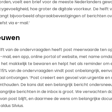
rden, voelt een brief voor de meeste Nederlanders gewoo
ygevoeligheid, hoe groter de digitale voorkeur. De helft 
ngt bijvoorbeeld afspraakbevestigingen of berichten ov
fst via e-mail.’
euwen
elft van de ondervraagden heeft post meerwaarde ten o
e-mail, een app, online portal of website, met name omda
s het makkelijk te bewaren en helpt het als reminder om
n. 15% van de ondervraagden vindt post onbelangrijk, ee
gitaal ontvangen. ‘Post creëert een gevoel van urgentie e
nthouden. De kans dat een belangrijk bericht ondersneeu
angrijke berichten in de inbox is groot. We verwachten d
van post blijft, en daarmee de wens om belangrijke doc
ldus Silvius.