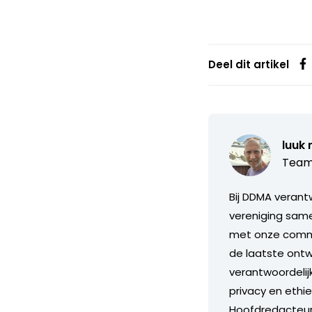
Deel dit artikel
luuk 
Team
Bij DDMA verant
vereniging same
met onze commis
de laatste ontw
verantwoordelijk
privacy en ethi
Hoofdredacteur