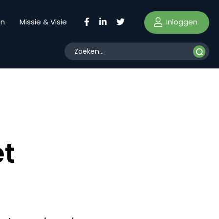
Inloggen
en
Missie & Visie
t