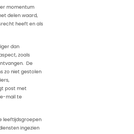
 weer momentum
het delen waard,
srecht heeft en als
iger dan
aspect, zoals
t ontvangen. De
s zo niet gestolen
ers,
gt post met
 e-mail te
le leeftijdsgroepen
diensten ingezien