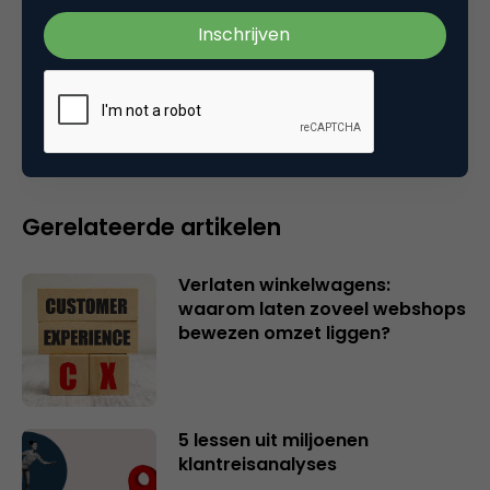
Plaats reactie
Je moet
ingelogd zijn op
om een reactie te
plaatsen.
Gerelateerde artikelen
Verlaten winkelwagens:
waarom laten zoveel webshops
bewezen omzet liggen?
5 lessen uit miljoenen
klantreisanalyses