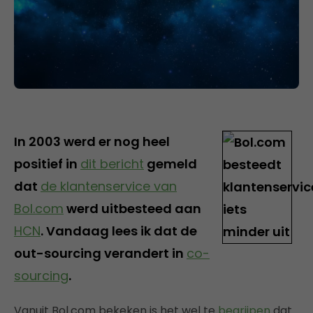
In 2003 werd er nog heel
positief in
dit bericht
gemeld
dat
de klantenservice van
Bol.com
werd uitbesteed aan
HCN
. Vandaag lees ik dat de
out-sourcing verandert in
co-
sourcing
.
Vanuit Bol.com bekeken is het wel te
begrijpen
dat