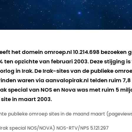
eeft het domein omroep.nl 10.214.698 bezoeken ge
% ten opzichte van februari 2003. Deze stijging is
rlog in Irak. De Irak-sites van de publieke omro
vinden waren via aanvalopirak.nl telden ruim 7,8
rak special van NOS en Nova was met ruim 5 mil
site in maart 2003.
hte publieke omroep sites in de maand maart (pageviews
(Irak special NOS/NOVA) NOS-RTV/NPS 5.121.297