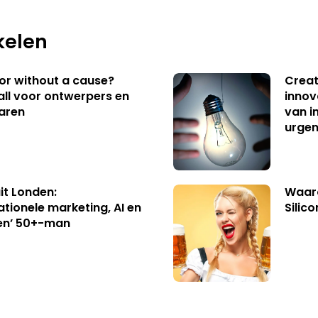
kelen
 or without a cause?
Creat
ll voor ontwerpers en
innov
aren
van i
urgen
uit Londen:
Waaro
ationele marketing, AI en
Silico
en’ 50+-man