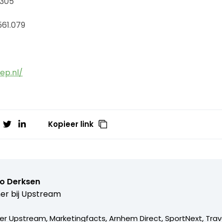
.305
561.079
ep.nl/
Kopieer link
o Derksen
er bij
Upstream
er Upstream, Marketingfacts, Arnhem Direct, SportNext, Trav