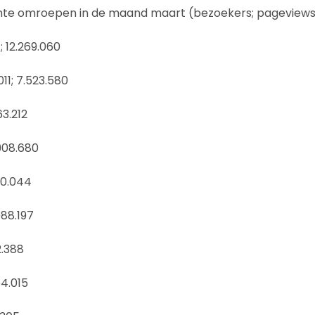
hte omroepen in de maand maart (bezoekers; pageviews
; 12.269.060
11; 7.523.580
63.212
908.680
10.044
088.197
2.388
54.015