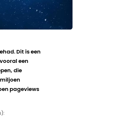
had. Dit is een
 vooral een
epen, die
 miljoen
joen pageviews
):