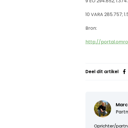
9 EO 294.852; 1.374
10 VARA 285.757; 1.
Bron:
http://portal.omro
Deel dit artikel
Marc
Partn
Oprichter/partn