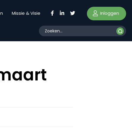
Inloggen
en
Missie & Visie
 maart