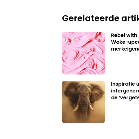
Gerelateerde arti
Rebel with
Wake-upca
merkeigen
Inspiratie 
intergener
de ‘verget