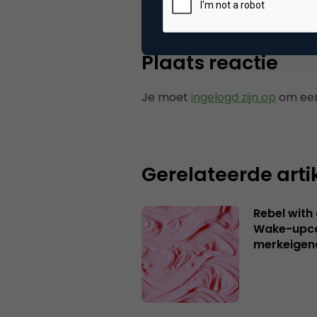
Plaats reactie
Je moet
ingelogd zijn op
om een
Gerelateerde arti
Rebel with
Wake-upca
merkeigen