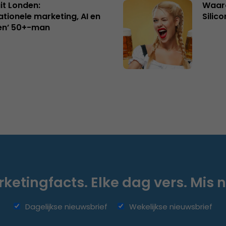
uit Londen:
Waaro
ationele marketing, AI en
Silico
en’ 50+-man
ketingfacts. Elke dag vers. Mis n
Dagelijkse nieuwsbrief
Wekelijkse nieuwsbrief