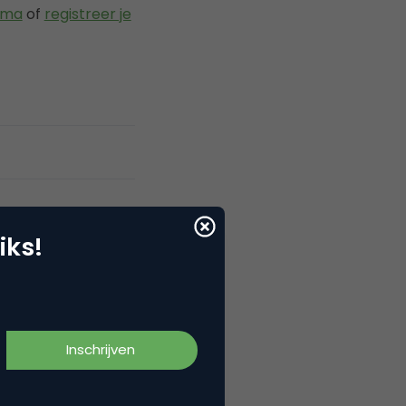
mma
of
registreer je
iks!