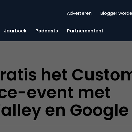
Adverteren
Blogger word
Jaarboek
Podcasts
Partnercontent
ratis het Custo
nce-event met
alley en Googl