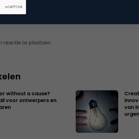
 reactie te plaatsen.
kelen
 or without a cause?
Creat
ll voor ontwerpers en
innov
aren
van i
urgen