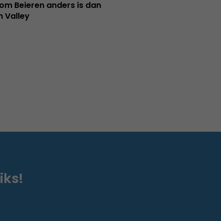
m Beieren anders is dan
n Valley
iks!