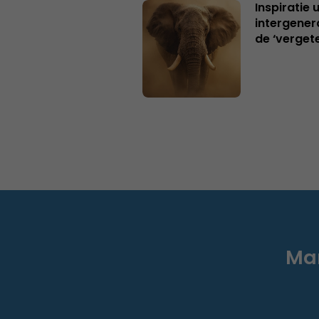
Inspiratie 
intergener
de ‘verget
Mar