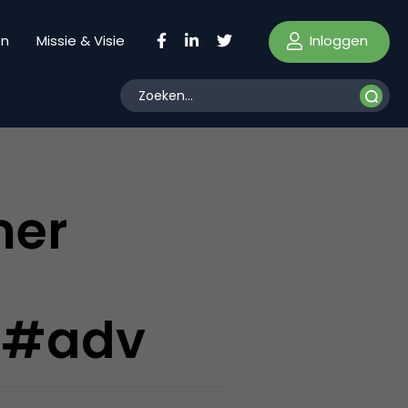
Inloggen
en
Missie & Visie
mer
e #adv