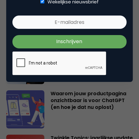
Wekelijkse nieuwsbrief
2 overschatte SEO KPI’s [+ 2
cijfers die wél je succes
bepalen!]
Hoe AI zoeken en vinden op
internet fundamenteel
verandert
Waarom jouw productpagina
onzichtbaar is voor ChatGPT
(en hoe je dat nu oplost)
Twinkle Topics: jaarlijkse update